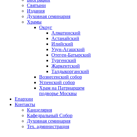
Святыни
Издания
Духовная семинария
Храмы
Округ
Алматинский
Астанайский
Илийский
Узун-Агашский
Отеген-Батырский
Тургенский
Жаркентский
Талдыкорганский
Вознесенский собор
Успенский собор
Храм на Патриаршем
подворье Москвы
Епархии
Контакты
Канцелярия
Кафедральный Собор
Духовная семинария
Тех. администрация