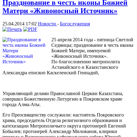
Празднование в честь иконы Божией
Матери «Живоносный Источник»
25.04.2014 17:02
Новости
-
Богослужения
25 апреля 2014 года - пятница Светлой
Седмицы; празднование в честь иконы
Божией Матери, именуемой
«Живоносный Источник».
По благословению митрополита
Астанайского и Казахстанского
Александра епископ Каскеленский Геннадий,
Управляющий делами Православной Церкви Казахстана,
совершил Божественную Литургию в Покровском храме
города Алма-Аты.
Его Преосвященству сослужили: настоятель Покровского
храма, председатель Отдела религиозного образования и
катехизации Митрополичьего округа протоиерей Евгений
Бобылев; протоиерей Александр Милованов, клирики
прихода и Вознесенского кафедрального собора Южной