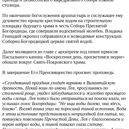
столицы.
По окончании богослужения архипастырь и сослужащее ему
духовенство прошли крестным ходом на строительную
площадку будущего храма в честь Собора Пресвятой
Богородицы, где совершили водосвятный молебен. Владыка
Геннадий окропил собравшихся и возводимые конструкции
Соборно-Богородицкой церкви святой водой.
Далее молящиеся во главе с архиереем под пение ирмосов
Пасхального канона «Воскресения день, просветимся людие»
обошли вокруг Свято-Покровского храма.
В завершение Его Преосвященство произнес проповедь.
«Сегодняшний праздник уходит корнями в Византийскую
древность. Некий воин по имени Лев, прогуливаясь по
столичной роще, увидел заблудившегося и жалобно просящего
воды слепца. Лев хотел было отправиться на поиски влаги, но
услышал голос Богородицы: "Не ищи воды далеко, она здесь,
близко". Взгляд воина упал на поросший тиной источник. Вода
в этом источнике представлялась непригодной для питья, но,
повинуясь повелению Пречистой Девы, Лев с благоговением и
верою набрал воды, а тиной помазал глаза слепому.