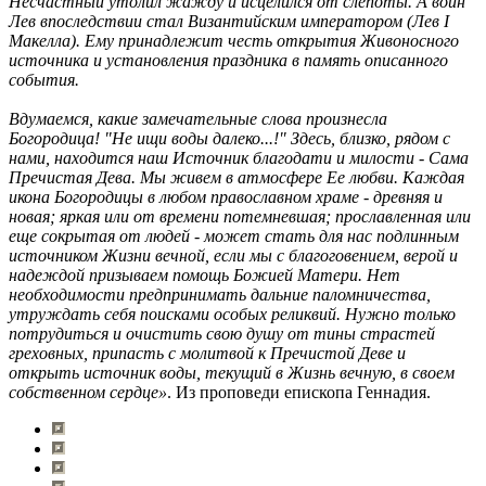
Несчастный утолил жажду и исцелился от слепоты. А воин
Лев впоследствии стал Византийским императором (Лев I
Макелла). Ему принадлежит честь открытия Живоносного
источника и установления праздника в память описанного
события.
Вдумаемся, какие замечательные слова произнесла
Богородица! "Не ищи воды далеко...!" Здесь, близко, рядом с
нами, находится наш Источник благодати и милости - Сама
Пречистая Дева. Мы живем в атмосфере Ее любви. Каждая
икона Богородицы в любом православном храме - древняя и
новая; яркая или от времени потемневшая; прославленная или
еще сокрытая от людей - может стать для нас подлинным
источником Жизни вечной, если мы с благоговением, верой и
надеждой призываем помощь Божией Матери. Нет
необходимости предпринимать дальние паломничества,
утруждать себя поисками особых реликвий. Нужно только
потрудиться и очистить свою душу от тины страстей
греховных, припасть с молитвой к Пречистой Деве и
открыть источник воды, текущий в Жизнь вечную, в своем
собственном сердце»
. Из проповеди епископа Геннадия.