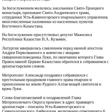
За богослужением молились: насельники Свято-Троицкого
монастыря, прихожане Свято-Андреевского храма,
сотрудники Усть-Каменогорского епархиального управления,
многочисленные паломники из населенных пунктов
Восточного Казахстана.
На богослужении присутствовал депутат Мажилиса
Республики Казахстан Н.А. Кузьмин.
Литургия завершилась славлением перед иконой апостола
Андрея Первозванного и ковчегом с мощами
священноисповедника Луки, по окончании которого Глава
Православной Церкви Казахстана обратился к собравшимся с
архипастырским словом.
Митрополит Александр поздравил собравшихся с
престольным праздником главного храма епархии и
принесением на землю Рудного Алтая мощей святителя и
врача Луки.
Слова благопожеланий и поздравлений Глава
Митрополичьего Округа произнес в адрес правящего
архипастыря – епископа Усть-Каменогорского и
Семипалатинского Амфилохия, молитвенно отметившего 6