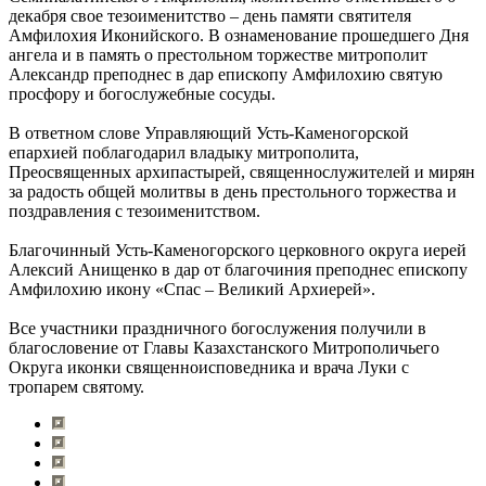
декабря свое тезоименитство – день памяти святителя
Амфилохия Иконийского. В ознаменование прошедшего Дня
ангела и в память о престольном торжестве митрополит
Александр преподнес в дар епископу Амфилохию святую
просфору и богослужебные сосуды.
В ответном слове Управляющий Усть-Каменогорской
епархией поблагодарил владыку митрополита,
Преосвященных архипастырей, священнослужителей и мирян
за радость общей молитвы в день престольного торжества и
поздравления с тезоименитством.
Благочинный Усть-Каменогорского церковного округа иерей
Алексий Анищенко в дар от благочиния преподнес епископу
Амфилохию икону «Спас – Великий Архиерей».
Все участники праздничного богослужения получили в
благословение от Главы Казахстанского Митрополичьего
Округа иконки священноисповедника и врача Луки с
тропарем святому.