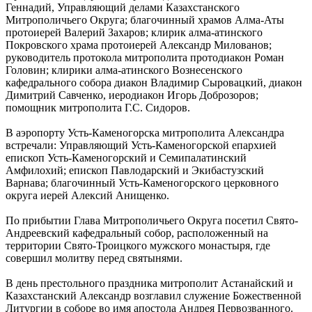
Геннадий, Управляющий делами Казахстанского
Митрополичьего Округа; благочинный храмов Алма-Аты
протоиерей Валерий Захаров; клирик алма-атинского
Покровского храма протоиерей Александр Милованов;
руководитель протокола митрополита протодиакон Роман
Головин; клирики алма-атинского Вознесенского
кафедрального собора диакон Владимир Сыровацкий, диакон
Димитрий Савченко, иеродиакон Игорь Доброзоров;
помощник митрополита Г.С. Сидоров.
В аэропорту Усть-Каменогорска митрополита Александра
встречали: Управляющий Усть-Каменогорской епархией
епископ Усть-Каменогорский и Семипалатинский
Амфилохий; епископ Павлодарский и Экибастузский
Варнава; благочинный Усть-Каменогорского церковного
округа иерей Алексий Анищенко.
По прибытии Глава Митрополичьего Округа посетил Свято-
Андреевский кафедральный собор, расположенный на
территории Свято-Троицкого мужского монастыря, где
совершил молитву перед святынями.
В день престольного праздника митрополит Астанайский и
Казахстанский Александр возглавил служение Божественной
Литургии в соборе во имя апостола Андрея Первозванного.