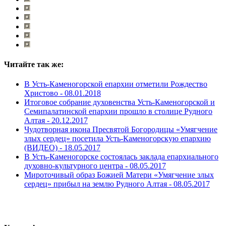
Читайте так же:
В Усть-Каменогорской епархии отметили Рождество
Христово -
08.01.2018
Итоговое собрание духовенства Усть-Каменогорской и
Семипалатинской епархии прошло в столице Рудного
Алтая -
20.12.2017
Чудотворная икона Пресвятой Богородицы «Умягчение
злых сердец» посетила Усть-Каменогорскую епархию
(ВИДЕО) -
18.05.2017
В Усть-Каменогорске состоялась заклада епархиального
духовно-культурного центра -
08.05.2017
Мироточивый образ Божией Матери «Умягчение злых
сердец» прибыл на землю Рудного Алтая -
08.05.2017