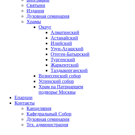
Святыни
Издания
Духовная семинария
Храмы
Округ
Алматинский
Астанайский
Илийский
Узун-Агашский
Отеген-Батырский
Тургенский
Жаркентский
Талдыкорганский
Вознесенский собор
Успенский собор
Храм на Патриаршем
подворье Москвы
Епархии
Контакты
Канцелярия
Кафедральный Собор
Духовная семинария
Тех. администрация