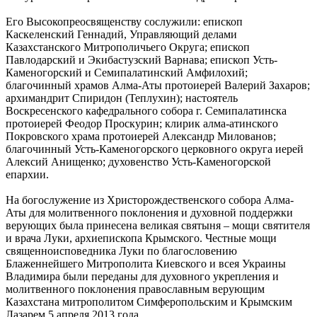
Его Высокопреосвященству сослужили: епископ
Каскеленский Геннадий, Управляющий делами
Казахстанского Митрополичьего Округа; епископ
Павлодарский и Экибастузский Варнава; епископ Усть-
Каменогорский и Семипалатинский Амфилохий;
благочинный храмов Алма-Аты протоиерей Валерий Захаров;
архимандрит Спиридон (Теплухин); настоятель
Воскресенского кафедрального собора г. Семипалатинска
протоиерей Феодор Проскурин; клирик алма-атинского
Покровского храма протоиерей Александр Милованов;
благочинный Усть-Каменогорского церковного округа иерей
Алексий Анищенко; духовенство Усть-Каменогорской
епархии.
На богослужение из Христорождественского собора Алма-
Аты для молитвенного поклонения и духовной поддержки
верующих была принесена великая святыня – мощи святителя
и врача Луки, архиепископа Крымского. Честные мощи
священноисповедника Луки по благословению
Блаженнейшего Митрополита Киевского и всея Украины
Владимира были переданы для духовного укрепления и
молитвенного поклонения православным верующим
Казахстана митрополитом Симферопольским и Крымским
Лазарем 5 апреля 2013 года.