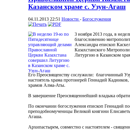
Казанском храме с. Узун-Агаш
04.11.2013 22:51
Новости
-
Богослужения
3 ноября 2013 года, в неде
благословению митрополит
Александра епископ Каске
Казахстанского Митрополи
Литургию в Казанском храм
Его Преосвященству сослужили: благочинный Узу
настоятель храма протоиерей Геннадий Кадников, 
храмов Алма-Аты.
В завершение Преосвященнейший владыка обрати
По окончании богослужения епископ Геннадий пос
преподобномученицы Великой княгини Елисаветы 
Агаша.
Архипастырем, совместно с настоятелем - священ