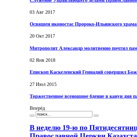
Служение Управляющего делами Православной 
03 Авг 2017
Освящен иконостас Пророко-Ильинского храма
20 Окт 2017
Митрополит Александр молитвенно почтил пам
02 Янв 2018
Епископ Каскеленский Геннадий совершил Бож
27 Июл 2015
Торжественное всенощное бдение в канун дня 
Вперёд
В неделю 19-ю по Пятидесятни
Православной Церкви Казахста