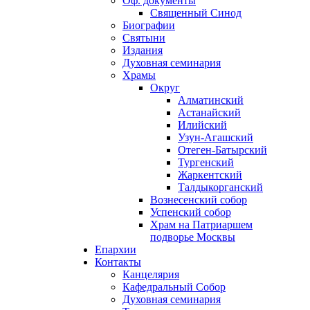
Оф. документы
Священный Синод
Биографии
Святыни
Издания
Духовная семинария
Храмы
Округ
Алматинский
Астанайский
Илийский
Узун-Агашский
Отеген-Батырский
Тургенский
Жаркентский
Талдыкорганский
Вознесенский собор
Успенский собор
Храм на Патриаршем
подворье Москвы
Епархии
Контакты
Канцелярия
Кафедральный Собор
Духовная семинария