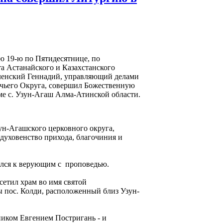
лю 19-ю по Пятидесятнице, по
а Астанайского и Казахстанского
ленский Геннадий, управляющий делами
чьего Округа, совершил Божественную
е с. Узун-Агаш Алма-Атинской области.
н-Агашского церковного округа,
духовенство прихода, благочиния и
лся к верующим с проповедью.
етил храм во имя святой
пос. Колди, расположенный близ Узун-
ником Евгением Постригань - и