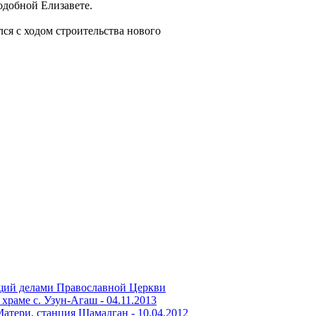
одобной Елизавете.
ся с ходом строительства нового
щий делами Православной Церкви
храме с. Узун-Агаш -
04.11.2013
Матери, станция Шамалган -
10.04.2012