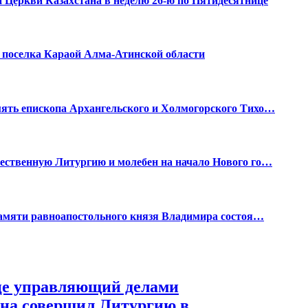
Церкви Казахстана в неделю 26-ю по Пятидесятнице
 поселка Караой Алма-Атинской области
ять епископа Архангельского и Холмогорского Тихо…
ественную Литургию и молебен на начало Нового го…
памяти равноапостольного князя Владимира состоя…
це управляющий делами
на совершил Литургию в