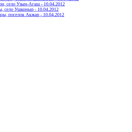
ри, село Узын-Агаш -
10.04.2012
ы, село Ушконыр -
10.04.2012
ицы, поселок Акжар -
10.04.2012