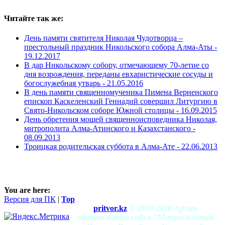
Читайте так же:
День памяти святителя Николая Чудотворца –
престольный праздник Никольского собора Алма-Аты -
19.12.2017
В дар Никольскому собору, отмечающему 70-летие со
дня возрождения, переданы евхаристические сосуды и
богослужебная утварь -
21.05.2016
В день памяти священномученика Пимена Верненского
епископ Каскеленский Геннадий совершил Литургию в
Свято-Никольском соборе Южной столицы -
16.09.2015
День обретения мощей священноисповедника Николая,
митрополита Алма-Атинского и Казахстанского -
08.09.2013
Троицкая родительская суббота в Алма-Ате -
22.06.2013
You are here:
Версия для ПК
|
Top
pritvor.kz
© 2010-2018 Архив
официального сайта "Митрополичий