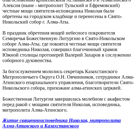
Алексия (ныне - митрополит Тульский и Ефремовский)
честные мощи святителя-исповедника Николая были
обретены на городском кладбище и перенесены в Свято-
Никольский собор г. Алма-Аты.
В праздник обретения мощей небесного покровителя
Семиречья Божественную Литургию в Свято-Никольском
соборе Алма-Аты, где покоятся честные мощи святителя
исповедника Николая, совершил благочинный храмов
Южной столицы протоиерей Валерий Захаров в сослужении
соборного духовенства.
За богослужением молились секретарь Казахстанского
Митрополичьего Округа О.Н. Овчинников, сотрудники Алма-
Атинского епархиального управления, благотворители Свято-
Никольского собора, прихожане алма-атинских церквей.
Божественная Литургия завершилась молебном с акафистом
перед ракой с мощами святителя Николая, исповедника,
митрополита Алма-Атинского.
Житие священноисповедника Николая, митрополита
Алма-Атинского и Казахстанского