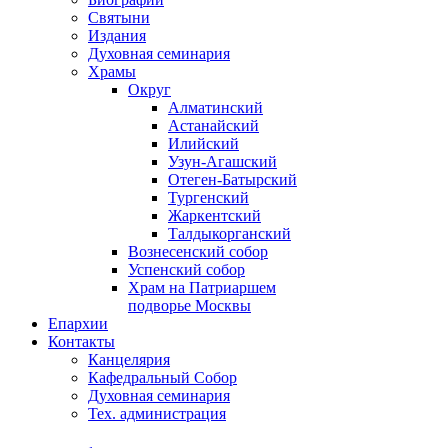
Святыни
Издания
Духовная семинария
Храмы
Округ
Алматинский
Астанайский
Илийский
Узун-Агашский
Отеген-Батырский
Тургенский
Жаркентский
Талдыкорганский
Вознесенский собор
Успенский собор
Храм на Патриаршем
подворье Москвы
Епархии
Контакты
Канцелярия
Кафедральный Собор
Духовная семинария
Тех. администрация