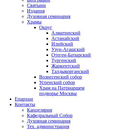
Святыни
Издания
Духовная семинария
Храмы
Округ
Алматинский
Астанайский
Илийский
Узун-Агашский
Отеген-Батырский
Тургенский
Жаркентский
Талдыкорганский
Вознесенский собор
Успенский собор
Храм на Патриаршем
подворье Москвы
Епархии
Контакты
Канцелярия
Кафедральный Собор
Духовная семинария
Тех. администрация