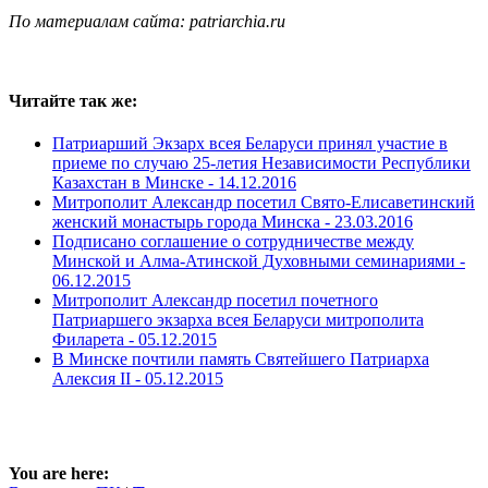
По материалам сайта: рatriarchia.ru
Читайте так же:
Патриарший Экзарх всея Беларуси принял участие в
приеме по случаю 25-летия Независимости Республики
Казахстан в Минске -
14.12.2016
Митрополит Александр посетил Свято-Елисаветинский
женский монастырь города Минска -
23.03.2016
Подписано соглашение о сотрудничестве между
Минской и Алма-Атинской Духовными семинариями -
06.12.2015
Митрополит Александр посетил почетного
Патриаршего экзарха всея Беларуси митрополита
Филарета -
05.12.2015
В Минске почтили память Святейшего Патриарха
Алексия II -
05.12.2015
You are here: