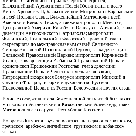
Кирилл, Святейший Патриарх Сербский Ириней,
Блаженнейший Архиепископ Новой Юстинианы и всего
Кипра Хризостом II, Блаженнейший Митрополит Варшавский
и всей Польши Савва, Блаженнейший Митрополит всей
Америки и Канады Тихон, а также митрополит Мексики,
Центральной Америки, Карибов и Венесуэлы Антоний, глава
делегации Антиохийского Патриархата; митрополит
Филипский, Неапольский и Фасосский Прокопий, глава
секретариата по межправославным связей Священного
Синода Элладской Православной Церкви, глава делегации
Элладской Православной Церкви; митрополит Корчинский
Иоанн, глава делегации Албанской Православной Церкви,
архиепископ Прешовский Ростислав, глава делегации
Православной Церкви Чешских земель и Словакии,
Патриарший экзарх всея Беларуси митрополит Минский и
Слуцкий Филарет, иерархи и духовенство Русской
Православной Церкви из России, Белоруссии и других стран.
В числе сослуживших за Божественной литургией был также
митрополит Астанайский и Казахстанский Александр, глава
Митрополичьего округа в Республике Казахстан.
Во время Литургии звучали возгласы на церковнославянском,
греческом, арабском, английском, грузинском и албанском
языках.