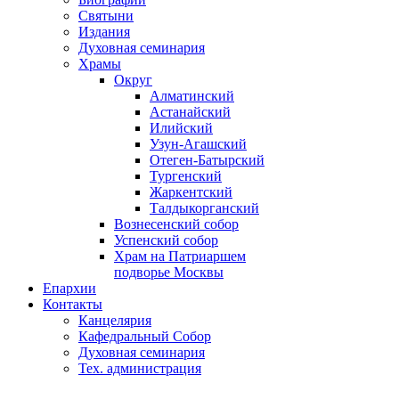
Святыни
Издания
Духовная семинария
Храмы
Округ
Алматинский
Астанайский
Илийский
Узун-Агашский
Отеген-Батырский
Тургенский
Жаркентский
Талдыкорганский
Вознесенский собор
Успенский собор
Храм на Патриаршем
подворье Москвы
Епархии
Контакты
Канцелярия
Кафедральный Собор
Духовная семинария
Тех. администрация