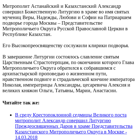
Митрополит Астанайский и Казахстанский Александр
совершил Божественную Литургию в храме во имя святых
мучениц Веры, Надежды, Любови и Софии на Патриаршем
подворье города Москвы – Представительстве
Митрополичьего Округа Русской Православной Церкви в
Республике Казахстан.
Его Высокопреосвященству сослужили клирики подворья.
В завершение Литургии состоялось славление святым
Царственным Страстотерпцам, по окончании которого Глава
Митрополичьего Округа обратился к собравшимся с
архипастырской проповедью о жизненном пути,
нравственном подвиге и страдальческой кончине императора
Николая, императрицы Александры, цесаревича Алексия и
великих княжон Ольги, Татьяны, Марии, Анастасии.
Читайте так же:
В среду Крестопоклонной седмицы Великого поста
митрополит Александр совершил Литургию
Преждеосвященных Даров в храме Представительства
Казахстанского Митрополичьего Округа в Москве -
14.03.2018