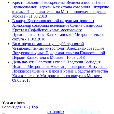
Крестопоклонное воскресенье Великого поста. Глава
Православной Церкви Казахстана совершил Литургию
в храме Представительства Митрополичьего округа в
Москве -
11.03.2018
В канун Крестопоклонной недели митрополит
Александр совершил всенощное бдение с выносом
Креста в Софийском храме московского
Представительства Казахстанского Митрополичьего
округа -
11.03.2018
Во вторую поминальную субботу святой
Четыредесятницы митрополит Александр совершил
Литургию в храме Представительства Православной
Церкви Казахстана в Москве -
10.03.2018
День памяти Обретения главы Предтечи Господня
Иоанна. Митрополит Александр совершил Литургию
Преждеосвященных Даров в храме Представительства
Казахстанского Митрополичьего округа в Москве -
09.03.2018
You are here:
Версия для ПК
|
Top
pritvor.kz
© 2010-2018 Архив