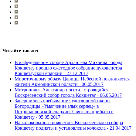
Читайте так же:
В кафедральном соборе Архангела Михаила города
Кокшетау прошло ежегодное собрание духовенства
Кокшетауской епархии -
27.12.2017
Мироточивому образу Царицы Небесной поклоняются
жители Акмолинской области -
06.05.2017
Митрополит Александр посетил строящийся
Воскресенский собор города Кокшетау -
06.05.2017
Завершилось пребывание чудотворной иконы
Богородицы «Умягчение злых сердец» в
Петропавловской епархии. Святыня прибыла в
Кокшетау -
05.05.2017
На колокольню строящегося Воскресенского собора
Кокшетау подняты и установлены колокола -
21.04.2017