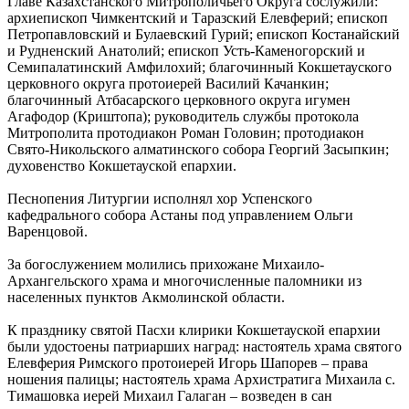
Главе Казахстанского Митрополичьего Округа сослужили:
архиепископ Чимкентский и Таразский Елевферий; епископ
Петропавловский и Булаевский Гурий; епископ Костанайский
и Рудненский Анатолий; епископ Усть-Каменогорский и
Семипалатинский Амфилохий; благочинный Кокшетауского
церковного округа протоиерей Василий Качанкин;
благочинный Атбасарского церковного округа игумен
Агафодор (Криштопа); руководитель службы протокола
Митрополита протодиакон Роман Головин; протодиакон
Свято-Никольского алматинского собора Георгий Засыпкин;
духовенство Кокшетауской епархии.
Песнопения Литургии исполнял хор Успенского
кафедрального собора Астаны под управлением Ольги
Варенцовой.
За богослужением молились прихожане Михаило-
Архангельского храма и многочисленные паломники из
населенных пунктов Акмолинской области.
К празднику святой Пасхи клирики Кокшетауской епархии
были удостоены патриарших наград: настоятель храма святого
Елевферия Римского протоиерей Игорь Шапорев – права
ношения палицы; настоятель храма Архистратига Михаила с.
Тимашовка иерей Михаил Галаган – возведен в сан