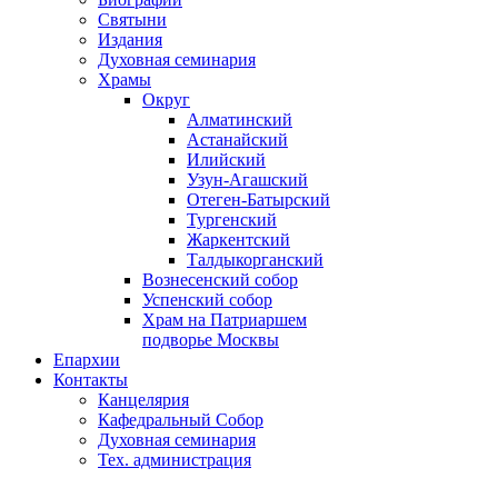
Святыни
Издания
Духовная семинария
Храмы
Округ
Алматинский
Астанайский
Илийский
Узун-Агашский
Отеген-Батырский
Тургенский
Жаркентский
Талдыкорганский
Вознесенский собор
Успенский собор
Храм на Патриаршем
подворье Москвы
Епархии
Контакты
Канцелярия
Кафедральный Собор
Духовная семинария
Тех. администрация