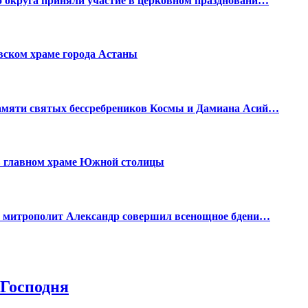
 округа приняли участие в церковном праздновани…
вском храме города Астаны
амяти святых бессребреников Космы и Дамиана Асий…
 в главном храме Южной столицы
им митрополит Александр совершил всенощное бдени…
Господня