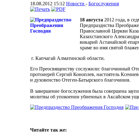
18.08.2012 15:12
Новости
-
Богослужения
18 августа
2012 года, в се
Предпразднства Преображе
Православной Церкви Каза
Казахстанского Александра
викарий Астанайской епар
храме во имя святой блаже
г. Капчагай Алматинской области.
Его Преосвященству сослужили: благочинный Оте
протоиерей Сергий Коноплев, настоятель Ксениев
и духовенство Отеген-Батырского благочиния.
В завершение богослужения была совершена заупо
молитвы об упокоении убиенных в Аксайском уще
Читайте так же: