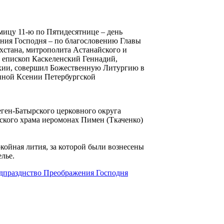
дмицу 11-ю по Пятидесятнице – день
ния Господня – по благословению Главы
хстана, митрополита Астанайского и
 епископ Каскеленский Геннадий,
хии, совершил Божественную Литургию в
нной Ксении Петербургской
ген-Батырского церковного округа
ского храма иеромонах Пимен (Ткаченко)
койная лития, за которой были вознесены
лье.