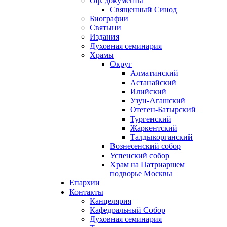
Оф. документы
Священный Синод
Биографии
Святыни
Издания
Духовная семинария
Храмы
Округ
Алматинский
Астанайский
Илийский
Узун-Агашский
Отеген-Батырский
Тургенский
Жаркентский
Талдыкорганский
Вознесенский собор
Успенский собор
Храм на Патриаршем
подворье Москвы
Епархии
Контакты
Канцелярия
Кафедральный Собор
Духовная семинария