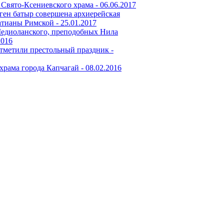
 Свято-Ксениевского храма -
06.06.2017
ген батыр совершена архиерейская
атианы Римской -
25.01.2017
Медиоланского, преподобных Нила
2016
тметили престольный праздник -
храма города Капчагай -
08.02.2016