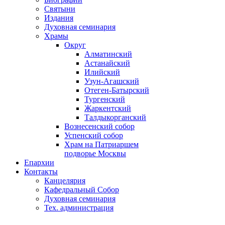
Святыни
Издания
Духовная семинария
Храмы
Округ
Алматинский
Астанайский
Илийский
Узун-Агашский
Отеген-Батырский
Тургенский
Жаркентский
Талдыкорганский
Вознесенский собор
Успенский собор
Храм на Патриаршем
подворье Москвы
Епархии
Контакты
Канцелярия
Кафедральный Собор
Духовная семинария
Тех. администрация