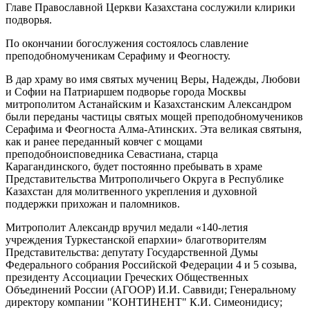
Главе Православной Церкви Казахстана сослужили клирики
подворья.
По окончании богослужения состоялось славление
преподобномученикам Серафиму и Феогносту.
В дар храму во имя святых мучениц Веры, Надежды, Любови
и Софии на Патриаршем подворье города Москвы
митрополитом Астанайским и Казахстанским Александром
были переданы частицы святых мощей преподобномучеников
Серафима и Феогноста Алма-Атинских. Эта великая святыня,
как и ранее переданный ковчег с мощами
преподобноисповедника Севастиана, старца
Карагандинского, будет постоянно пребывать в храме
Представительства Митрополичьего Округа в Республике
Казахстан для молитвенного укрепления и духовной
поддержки прихожан и паломников.
Митрополит Александр вручил медали «140-летия
учреждения Туркестанской епархии» благотворителям
Представительства: депутату Государственной Думы
Федерального собрания Российской Федерации 4 и 5 созыва,
президенту Ассоциации Греческих Общественных
Объединений России (АГООР) И.И. Саввиди; Генеральному
директору компании "КОНТИНЕНТ" К.И. Симеонидису;