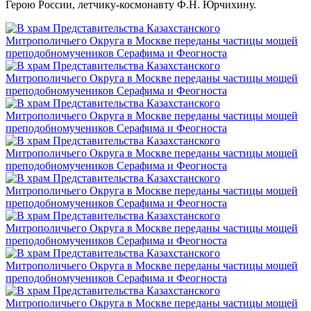
Герою России, летчику-космонавту Ф.Н. Юрчихину.