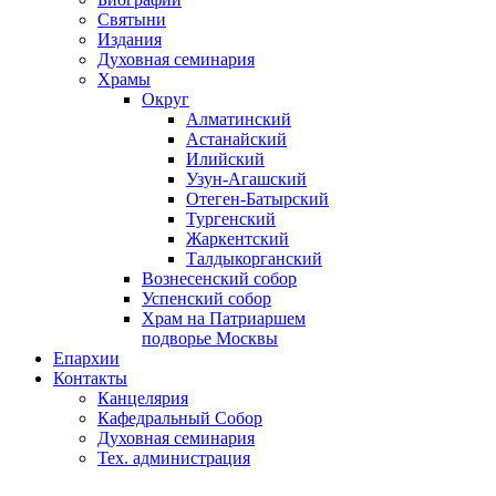
Святыни
Издания
Духовная семинария
Храмы
Округ
Алматинский
Астанайский
Илийский
Узун-Агашский
Отеген-Батырский
Тургенский
Жаркентский
Талдыкорганский
Вознесенский собор
Успенский собор
Храм на Патриаршем
подворье Москвы
Епархии
Контакты
Канцелярия
Кафедральный Собор
Духовная семинария
Тех. администрация