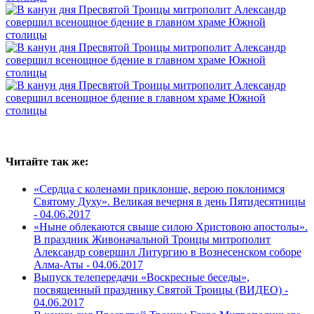
Читайте так же:
«Сердца с коленами приклонше, верою поклонимся
Святому Духу». Великая вечерня в день Пятидесятницы
-
04.06.2017
«Ныне облекаются свыше силою Христовою апостолы».
В праздник Живоначальной Троицы митрополит
Александр совершил Литургию в Вознесенском соборе
Алма-Аты -
04.06.2017
Выпуск телепередачи «Воскресные беседы»,
посвященный празднику Святой Троицы (ВИДЕО) -
04.06.2017