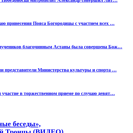
ия Победоносца митрополит Александр совершил Лит…
аю принесения Пояса Богородицы с участием всех …
вомучеников благочинным Астаны была совершена Бож…
ли представители Министерства культуры и спорта …
 участие в торжественном приеме по случаю девят…
ные беседы»,
ой Троицы (ВИДЕО)