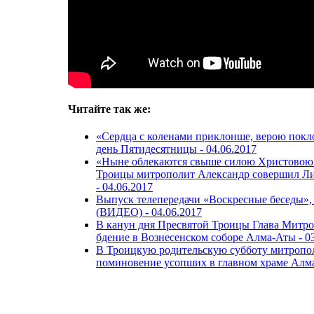
Читайте так же:
«Сердца с коленами приклонше, верою покл
день Пятидесятницы -
04.06.2017
«Ныне облекаются свыше силою Христовою 
Троицы митрополит Александр совершил Ли
-
04.06.2017
Выпуск телепередачи «Воскресные беседы»
(ВИДЕО) -
04.06.2017
В канун дня Пресвятой Троицы Глава Митро
бдение в Вознесенском соборе Алма-Аты -
0
В Троицкую родительскую субботу митропо
поминовение усопших в главном храме Алм