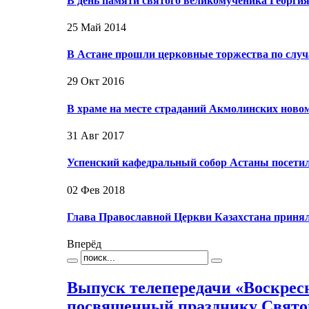
В день памяти святого великомученика Георг
25 Май 2014
В Астане прошли церковные торжества по случ
29 Окт 2016
В храме на месте страданий Акмолинских но
31 Авг 2017
Успенский кафедральный собор Астаны посети
02 Фев 2018
Глава Православной Церкви Казахстана принял
Вперёд
Выпуск телепередачи «Воскрес
посвященный празднику Свят