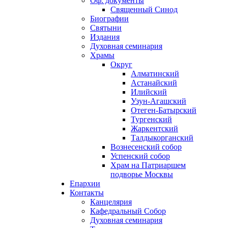
Оф. документы
Священный Синод
Биографии
Святыни
Издания
Духовная семинария
Храмы
Округ
Алматинский
Астанайский
Илийский
Узун-Агашский
Отеген-Батырский
Тургенский
Жаркентский
Талдыкорганский
Вознесенский собор
Успенский собор
Храм на Патриаршем
подворье Москвы
Епархии
Контакты
Канцелярия
Кафедральный Собор
Духовная семинария