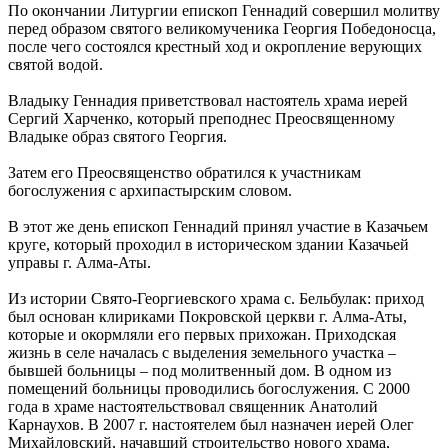
По окончании Литургии епископ Геннадий совершил молитву
перед образом святого великомученика Георгия Победоносца,
после чего состоялся крестный ход и окропление верующих
святой водой.
Владыку Геннадия приветствовал настоятель храма иерей
Сергий Харченко, который преподнес Преосвященному
Владыке образ святого Георгия.
Затем его Преосвященство обратился к участникам
богослужения с архипастырским словом.
В этот же день епископ Геннадий принял участие в Казачьем
круге, который проходил в историческом здании Казачьей
управы г. Алма-Аты.
Из истории Свято-Георгиевского храма с. Бельбулак: приход
был основан клириками Покровской церкви г. Алма-Аты,
которые и окормляли его первых прихожан. Приходская
жизнь в селе началась с выделения земельного участка –
бывшей больницы – под молитвенный дом. В одном из
помещений больницы проводились богослужения. С 2000
года в храме настоятельствовал священник Анатолий
Карнаухов. В 2007 г. настоятелем был назначен иерей Олег
Михайловский, начавший строительство нового храма,