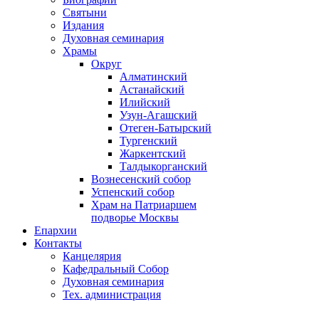
Святыни
Издания
Духовная семинария
Храмы
Округ
Алматинский
Астанайский
Илийский
Узун-Агашский
Отеген-Батырский
Тургенский
Жаркентский
Талдыкорганский
Вознесенский собор
Успенский собор
Храм на Патриаршем
подворье Москвы
Епархии
Контакты
Канцелярия
Кафедральный Собор
Духовная семинария
Тех. администрация