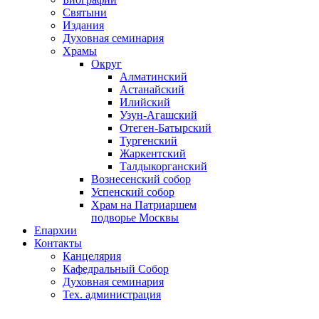
Святыни
Издания
Духовная семинария
Храмы
Округ
Алматинский
Астанайский
Илийский
Узун-Агашский
Отеген-Батырский
Тургенский
Жаркентский
Талдыкорганский
Вознесенский собор
Успенский собор
Храм на Патриаршем
подворье Москвы
Епархии
Контакты
Канцелярия
Кафедральный Собор
Духовная семинария
Тех. администрация