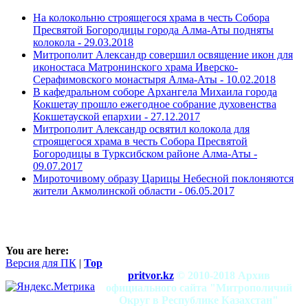
На колокольню строящегося храма в честь Собора
Пресвятой Богородицы города Алма-Аты подняты
колокола -
29.03.2018
Митрополит Александр совершил освящение икон для
иконостаса Матронинского храма Иверско-
Серафимовского монастыря Алма-Аты -
10.02.2018
В кафедральном соборе Архангела Михаила города
Кокшетау прошло ежегодное собрание духовенства
Кокшетауской епархии -
27.12.2017
Митрополит Александр освятил колокола для
строящегося храма в честь Собора Пресвятой
Богородицы в Турксибском районе Алма-Аты -
09.07.2017
Мироточивому образу Царицы Небесной поклоняются
жители Акмолинской области -
06.05.2017
You are here:
Версия для ПК
|
Top
pritvor.kz
© 2010-2018 Архив
официального сайта "Митрополичий
Округ в Республике Казахстан"