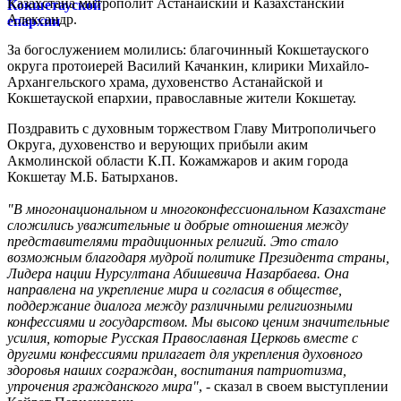
Казахстана митрополит Астанайский и Казахстанский
Александр.
За богослужением молились: благочинный Кокшетауского
округа протоиерей Василий Качанкин, клирики Михайло-
Архангельского храма, духовенство Астанайской и
Кокшетауской епархии, православные жители Кокшетау.
Поздравить с духовным торжеством Главу Митрополичьего
Округа, духовенство и верующих прибыли аким
Акмолинской области К.П. Кожамжаров и аким города
Кокшетау М.Б. Батырханов.
"В многонациональном и многоконфессиональном Казахстане
сложились уважительные и добрые отношения между
представителями традиционных религий. Это стало
возможным благодаря мудрой политике Президента страны,
Лидера нации Нурсултана Абишевича Назарбаева. Она
направлена на укрепление мира и согласия в обществе,
поддержание диалога между различными религиозными
конфессиями и государством. Мы высоко ценим значительные
усилия, которые Русская Православная Церковь вместе с
другими конфессиями прилагает для укрепления духовного
здоровья наших сограждан, воспитания патриотизма,
упрочения гражданского мира"
, - сказал в своем выступлении