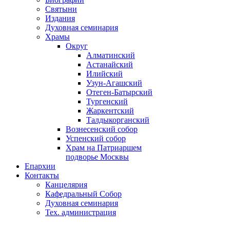
Святыни
Издания
Духовная семинария
Храмы
Округ
Алматинский
Астанайский
Илийский
Узун-Агашский
Отеген-Батырский
Тургенский
Жаркентский
Талдыкорганский
Вознесенский собор
Успенский собор
Храм на Патриаршем
подворье Москвы
Епархии
Контакты
Канцелярия
Кафедральный Собор
Духовная семинария
Тех. администрация