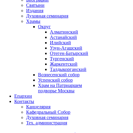
Святыни
Издания
Духовная семинария
Храмы
Округ
Алматинский
Астанайский
Илийский
Узун-Агашский
Отеген-Батырский
Тургенский
Жаркентский
Талдыкорганский
Вознесенский собор
Успенский собор
Храм на Патриаршем
подворье Москвы
Епархии
Контакты
Канцелярия
Кафедральный Собор
Духовная семинария
Тех. администрация