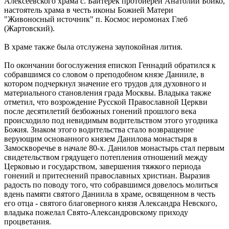
Алексеевского храма с. Байтерек протоиерей Анатолий Бойко,
настоятель храма в честь иконы Божией Матери
"Живоносный источник" п. Космос иеромонах Глеб
(Жартовский).
В храме также была отслужена заупокойная лития.
По окончании богослужения епископ Геннадий обратился к
собравшимся со словом о преподобном князе Данииле, в
котором подчеркнул значение его трудов для духовного и
материального становления града Москвы. Владыка также
отметил, что возрождение Русской Православной Церкви
после десятилетий безбожных гонений прошлого века
происходило под невидимым водительством этого угодника
Божия. Знаком этого водительства стало возвращение
верующим основанного князем Данилова монастыря в
Замоскворечье в начале 80-х. Данилов монастырь стал первым
свидетельством грядущего потепления отношений между
Церковью и государством, завершения тяжкого периода
гонений и притеснений православных христиан. Выразив
радость по поводу того, что собравшимся довелось молиться
вдень памяти святого Даниила в храме, освященном в честь
его отца - святого благоверного князя Александра Невского,
владыка пожелал Свято-Александровскому приходу
процветания.