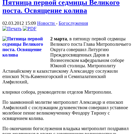
Пятница первой седмицы Великого
поста. Освящение колива
02.03.2012 15:09
Новости
-
Богослужения
2 марта
, в пятницу первой седмицы
Великого поста Глава Митрополичьего
Округа совершил Литургию
Преждеосвященных Даров в
Вознесенском кафедральном соборе
Южной столицы. Митрополиту
Астанайскому и казахстанскому Александру сослужили
епископ Усть-Каменогорский и Семипалатинский
Амфилохий,
клирики собора, руководители отделов Митрополии.
По заамвонной молитве митрополит Александр и епископ
Амфилохий с сослужащим духовенством совершил уставное
молебное пение великомученику Феодору Тирону с
освящением колива.
По окончании богослужения владыка митрополит поздравил
всех молящихся в храме с завершением великопостных