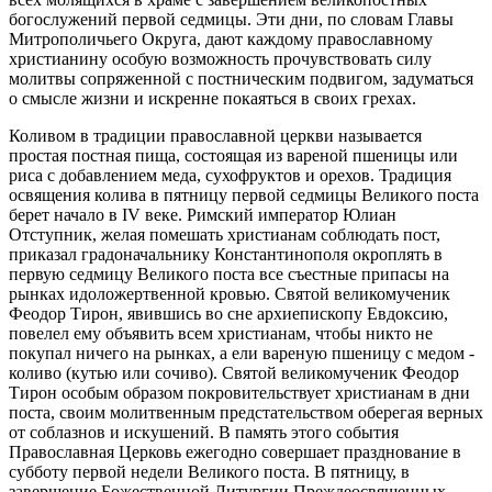
богослужений первой седмицы. Эти дни, по словам Главы
Митрополичьего Округа, дают каждому православному
христианину особую возможность прочувствовать силу
молитвы сопряженной с постническим подвигом, задуматься
о смысле жизни и искренне покаяться в своих грехах.
Коливом в традиции православной церкви называется
простая постная пища, состоящая из вареной пшеницы или
риса с добавлением меда, сухофруктов и орехов. Традиция
освящения колива в пятницу первой седмицы Великого поста
берет начало в IV веке. Римский император Юлиан
Отступник, желая помешать христианам соблюдать пост,
приказал градоначальнику Константинополя окроплять в
первую седмицу Великого поста все съестные припасы на
рынках идоложертвенной кровью. Святой великомученик
Феодор Тирон, явившись во сне архиепископу Евдоксию,
повелел ему объявить всем христианам, чтобы никто не
покупал ничего на рынках, а ели вареную пшеницу с медом -
коливо (кутью или сочиво). Святой великомученик Феодор
Тирон особым образом покровительствует христианам в дни
поста, своим молитвенным предстательством оберегая верных
от соблазнов и искушений. В память этого события
Православная Церковь ежегодно совершает празднование в
субботу первой недели Великого поста. В пятницу, в
завершение Божественной Литургии Преждеосвященных