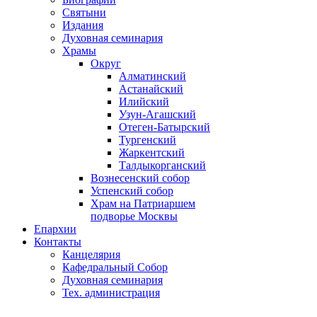
Святыни
Издания
Духовная семинария
Храмы
Округ
Алматинский
Астанайский
Илийский
Узун-Агашский
Отеген-Батырский
Тургенский
Жаркентский
Талдыкорганский
Вознесенский собор
Успенский собор
Храм на Патриаршем
подворье Москвы
Епархии
Контакты
Канцелярия
Кафедральный Собор
Духовная семинария
Тех. администрация