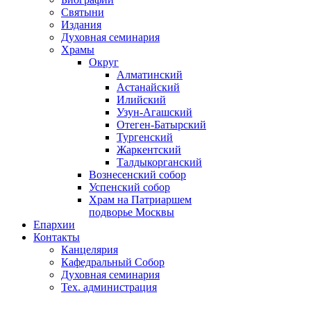
Святыни
Издания
Духовная семинария
Храмы
Округ
Алматинский
Астанайский
Илийский
Узун-Агашский
Отеген-Батырский
Тургенский
Жаркентский
Талдыкорганский
Вознесенский собор
Успенский собор
Храм на Патриаршем
подворье Москвы
Епархии
Контакты
Канцелярия
Кафедральный Собор
Духовная семинария
Тех. администрация