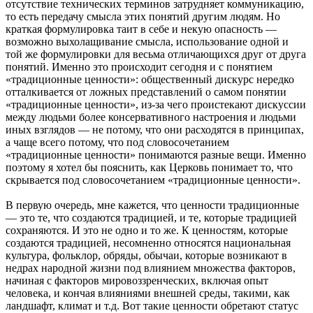
отсутствие технических терминов затрудняет коммуникацию,
то есть передачу смысла этих понятий другим людям. Но
краткая формулировка таит в себе и некую опасность —
возможно выхолащивание смысла, использование одной и
той же формулировки для весьма отличающихся друг от друга
понятий. Именно это происходит сегодня и с понятием
«традиционные ценности»: общественный дискурс нередко
отталкивается от ложных представлений о самом понятии
«традиционные ценности», из-за чего проистекают дискуссии
между людьми более консервативного настроения и людьми
иных взглядов — не потому, что они расходятся в принципах,
а чаще всего потому, что под словосочетанием
«традиционные ценности» понимаются разные вещи. Именно
поэтому я хотел бы пояснить, как Церковь понимает то, что
скрывается под словосочетанием «традиционные ценности».
В первую очередь, мне кажется, что ценности традиционные
— это те, что создаются традицией, и те, которые традицией
сохраняются. И это не одно и то же. К ценностям, которые
создаются традицией, несомненно относятся национальная
культура, фольклор, обряды, обычаи, которые возникают в
недрах народной жизни под влиянием множества факторов,
начиная с факторов мировоззренческих, включая опыт
человека, и кончая влияниями внешней среды, такими, как
ландшафт, климат и т.д. Вот такие ценности обретают статус