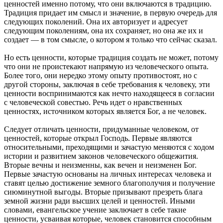
ценностей именно потому, что они включаются в традицию.
Традиция придает им смысл и значение, в первую очередь для
следующих поколений. Она их авторизует и адресует
следующим поколениям, она их сохраняет, но она же их и
создает — в том смысле, о котором я только что сейчас сказал.
Но есть ценности, которые традиция создать не может, потому
что они не проистекают напрямую из человеческого опыта.
Более того, они нередко этому опыту противостоят, но с
другой стороны, заключая в себе требования к человеку, эти
ценности воспринимаются как нечто находящееся в согласии
с человеческой совестью. Речь идет о нравственных
ценностях, источником которых является Бог, а не человек.
Следует отличать ценности, придуманные человеком, от
ценностей, которые открыл Господь. Первые являются
относительными, преходящими и зачастую меняются с ходом
истории и развитием законов человеческого общежития.
Вторые вечны и неизменны, как вечен и неизменен Бог.
Первые зачастую основаны на личных интересах человека и
ставят целью достижение земного благополучия и получение
cиюминутной выгоды. Вторые призывают презреть блага
земной жизни ради высших целей и ценностей. Иными
словами, евангельское учение заключает в себе такие
ценности, усваивая которые, человек становится способным