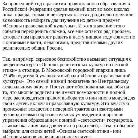
За прошедший год в развитии православного образования в
Российской Федерации сделан важный шаг: во всех школах,
пока, правда, только в четвертых классах, родители получили
возможность избирать для изучения их детьми предмет
«Основы православной культуры». И хотя значение этого
события переоценить сложно, все еще остается ряд проблем,
которые нам предстоит решать в наступившем году совместно
с органами власти, педагогами, представителями других
религиозных общин России.
Так, например, серьезное беспокойство вызывает ситуация с
введением курса «Основы религиозных культур и светской
этики» в столице. В Московской городской епархии лишь
23,4% родителей учащихся выбрали «Основы православной
культуры». Это самый низкий показатель по Центральному
федеральному округу. Поступают обоснованные жалобы на
то, что многие родители не имеют возможности в полной
мере распорядиться правом выбора того или иного модуля для
своих детей, включая православную культуру. Это зачастую
происходит вследствие неверной трактовки некоторыми
руководителями образовательных учреждений и органов
управления образованием понятий «светскости» государства,
а также оказания ими давления на родителей, с тем чтобы они
выбрали для своих детей «Основы светской этики» или
«Основы мировых религиозных культур».