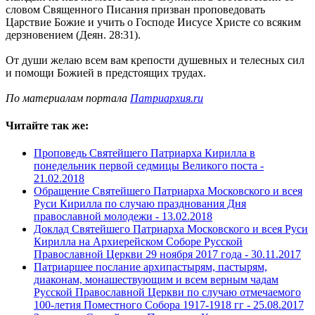
словом Священного Писания призван проповедовать
Царствие Божие и учить о Господе Иисусе Христе со всяким
дерзновением (Деян. 28:31).
От души желаю всем вам крепости душевных и телесных сил
и помощи Божией в предстоящих трудах.
По материалам портала
Патриархия.ru
Читайте так же:
Проповедь Святейшего Патриарха Кирилла в
понедельник первой седмицы Великого поста -
21.02.2018
Обращение Святейшего Патриарха Московского и всея
Руси Кирилла по случаю празднования Дня
православной молодежи -
13.02.2018
Доклад Святейшего Патриарха Московского и всея Руси
Кирилла на Архиерейском Соборе Русской
Православной Церкви 29 ноября 2017 года -
30.11.2017
Патриаршее послание архипастырям, пастырям,
диаконам, монашествующим и всем верным чадам
Русской Православной Церкви по случаю отмечаемого
100-летия Поместного Собора 1917-1918 гг -
25.08.2017