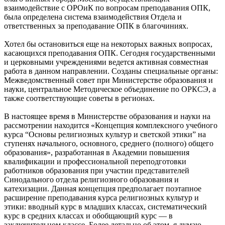
взаимодействие с ОРОиК по вопросам преподавания ОПК,
была определена система взаимодействия Отдела и
ответственных за преподавание ОПК в благочиниях.
Хотел бы остановиться еще на некоторых важных вопросах,
касающихся преподавания ОПК. Сегодня государственными
и церковными учреждениями ведется активная совместная
работа в данном направлении. Созданы специальные органы:
Межведомственный совет при Министерстве образования и
науки, центральное Методическое объединение по ОРКСЭ, а
также соответствующие советы в регионах.
В настоящее время в Министерстве образования и науки на
рассмотрении находится «Концепция комплексного учебного
курса “Основы религиозных культур и светской этики” на
ступенях начального, основного, среднего (полного) общего
образования», разработанная в Академии повышения
квалификации и профессиональной переподготовки
работников образования при участии представителей
Синодального отдела религиозного образования и
катехизации. Данная концепция предполагает поэтапное
расширение преподавания курса религиозных культур и
этики: вводный курс в младших классах, систематический
курс в средних классах и обобщающий курс — в
заключительном классе. Более детально об этом, я думаю,