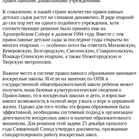
православными дошкольными учреждениями.
К сожалению, в нашей стране количество православных
детских садов растет не слишком динамично. В ряде епархий
до сих пор нет ни одного подобного учреждения, хотя
соответствующее решение было принято еще на
Архиерейском Соборе в далеком 1994 году. Вместе с тем
православные детские сады за последние годы открыты во
многих епархиях — особенно хотел бы отметить Московскую,
Кемеровскую, Белгородскую, Смоленскую, Ставропольскую,
Йошкар-Олинскую епархии, а также Нижегородскую и
Тверскую митрополии.
Важное место в системе православного образования занимают
воскресные школы. И если на занятиях по ОПК в
государственной общеобразовательной школе ребенок может
получить лишь базовые культурологические сведения о
Православии, то в воскресных школах и дети, и взрослые
имеют возможность в полной мере узнать о вере и церковной
жизни. Однако для того чтобы эта форма образования была
эффективной, необходимы системный подход к организации
деятельности воскресных школ и наличие образовательного
минимума. Для решения этой задачи 25 декабря прошлого
года Священный Синод утвердил документы, призванные
стандартизировать работу воскресных школ.