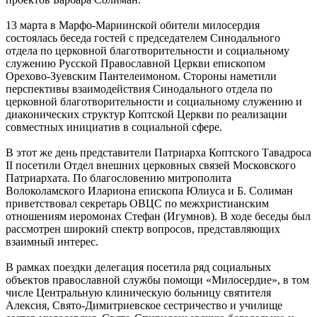
13 марта в Марфо-Мариинской обители милосердия
состоялась беседа гостей с председателем Синодального
отдела по церковной благотворительности и социальному
служению Русской Православной Церкви епископом
Орехово-Зуевским Пантелеимоном. Стороны наметили
перспективы взаимодействия Синодального отдела по
церковной благотворительности и социальному служению и
диаконических структур Коптской Церкви по реализации
совместных инициатив в социальной сфере.
В этот же день представители Патриарха Коптского Тавадроса
II посетили Отдел внешних церковных связей Московского
Патриархата. По благословению митрополита
Волоколамского Илариона епископа Юлиуса и Б. Солиман
приветствовал секретарь ОВЦС по межхристианским
отношениям иеромонах Стефан (Игумнов). В ходе беседы был
рассмотрен широкий спектр вопросов, представляющих
взаимный интерес.
В рамках поездки делегация посетила ряд социальных
объектов православной службы помощи «Милосердие», в том
числе Центральную клиническую больницу святителя
Алексия, Свято-Димитриевское сестричество и училище