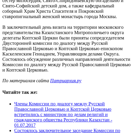
сестер милосердия, Свято-Спиридоньевскую богадельню и
Свято-Софийский детский дом, а также кафедральный
соборный Храм Христа Спасителя и Покровский
ставропигиальный женский монастырь города Москвы.
В заключительный день визита на территории московского
представительства Казахстанского Митрополичьего округа
делегаты Коптской Церкви были приняты сопредседателем
Двусторонней комиссии по диалогу между Русской
Православной Церковью и Коптской Церковью епископом
Каскеленским Геннадием, Управляющим делами Округа.
Состоялось обсуждение различных направлений деятельности
Комиссии по диалогу между Русской Православной Церковью
и Коптской Церковью.
По материалам сайта
Патриархия.ру
Читайте так же:
Члены Комиссии по диалогу между Русской
Православной Церковью и Коптской Церковью
встретились с министром по делам религий и
гражданского общества Республики Казахстан -
01.07.2017
Состоялось заключительное заседание Комиссии по