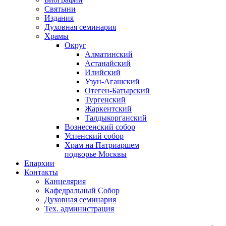
Святыни
Издания
Духовная семинария
Храмы
Округ
Алматинский
Астанайский
Илийский
Узун-Агашский
Отеген-Батырский
Тургенский
Жаркентский
Талдыкорганский
Вознесенский собор
Успенский собор
Храм на Патриаршем
подворье Москвы
Епархии
Контакты
Канцелярия
Кафедральный Собор
Духовная семинария
Тех. администрация