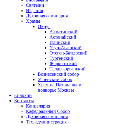
Святыни
Издания
Духовная семинария
Храмы
Округ
Алматинский
Астанайский
Илийский
Узун-Агашский
Отеген-Батырский
Тургенский
Жаркентский
Талдыкорганский
Вознесенский собор
Успенский собор
Храм на Патриаршем
подворье Москвы
Епархии
Контакты
Канцелярия
Кафедральный Собор
Духовная семинария
Тех. администрация