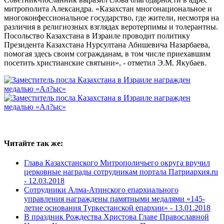
митрополита Александра. «Казахстан многонациональное и
многоконфессиональное государство, где жители, несмотря на
различия в религиозных взглядах веротерпимы и толерантны.
Посольство Казахстана в Израиле проводит политику
Президента Казахстана Нурсултана Абишевича Назарбаева,
помогая здесь своим согражданам, в том числе приехавшим
посетить христианские святыни», - отметил Э.М. Якубаев.
Читайте так же:
Глава Казахстанского Митрополичьего округа вручил
церковные награды сотрудникам портала Патриархия.ru
-
12.03.2018
Сотрудники Алма-Атинского епархиального
управления награждены памятными медалями «145-
летие основания Туркестанской епархии» -
13.01.2018
В праздник Рождества Христова Главе Православной