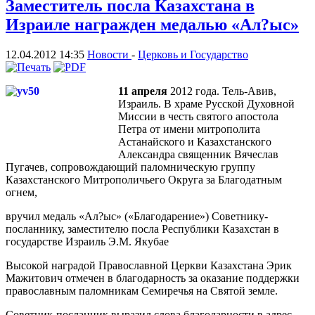
Заместитель посла Казахстана в
Израиле награжден медалью «Ал?ыс»
12.04.2012 14:35
Новости
-
Церковь и Государство
11 апреля
2012 года. Тель-Авив,
Израиль. В храме Русской Духовной
Миссии в честь святого апостола
Петра от имени митрополита
Астанайского и Казахстанского
Александра священник Вячеслав
Пугачев, сопровождающий паломническую группу
Казахстанского Митрополичьего Округа за Благодатным
огнем,
вручил медаль «Ал?ыс» («Благодарение») Советнику-
посланнику, заместителю посла Республики Казахстан в
государстве Израиль Э.М. Якубае
Высокой наградой Православной Церкви Казахстана Эрик
Мажитович отмечен в благодарность за оказание поддержки
православным паломникам Семиречья на Святой земле.
Советник-посланник выразил слова благодарности в адрес