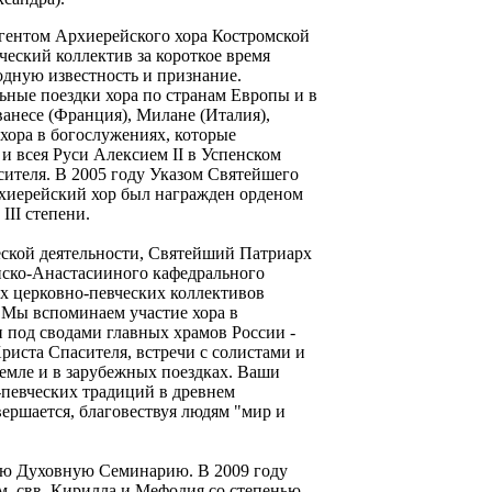
гентом Архиерейского хора Костромской
ческий коллектив за короткое время
одную известность и признание.
ьные поездки хора по странам Европы и в
несе (Франция), Милане (Италия),
хора в богослужениях, которые
 всея Руси Алексием II в Успенском
сителя. В 2005 году Указом Святейшего
рхиерейский хор был награжден орденом
III степени.
еской деятельности, Святейший Патриарх
нско-Анастасииного кафедрального
их церковно-певческих коллективов
 Мы вспоминаем участие хора в
под сводами главных храмов России -
риста Спасителя, встречи с солистами и
емле и в зарубежных поездках. Ваши
-певческих традиций в древнем
ершается, благовествуя людям "мир и
ую Духовную Семинарию. В 2009 году
. свв. Кирилла и Мефодия со степенью