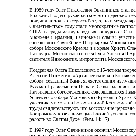
В 1989 году Олег Николаевич Овчинников стал ре
Епархии. Под его руководством этот церковно-пев
получил не только всероссийскую, но и междунар
Свидетельством тому стали многократные гастрол
США, награды международных конкурсов в Сильва
Мюнхене (Германия), Гайновке (Польша), участие 
совершались Святейшим Патриархом Московским и
соборе Московского Кремля и в храме Христа Спа
Патриарха Московского и всея Руси Алексия II А
святителя Иннокентия, митрополита Московского, 
Поздравляя Олега Николаевича с 15-летием творч
Алексий II отметил: «Архиерейский хор Богоявле
собора, созданный Вами, является одним из лучш
Русской Православной Церкви. С благодарностью
Патриарших богослужениях, совершавшихся Нами 
Успенского собора Московского Кремля и Храма Х
участниками хора на Богохранимой Костромской з
труды свидетельствуют, что воссоздание церковно
Костромском крае с помощью Божией успешно сов
радость во Святом Духе" (Рим. 14: 17)».
В 1997 году Олег Овчинников окончил Московск
окончил Ужгородскую Богословскую Академию им