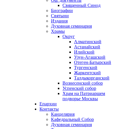
Оф. документы
Священный Синод
Биографии
Святыни
Издания
Духовная семинария
Храмы
Округ
Алматинский
Астанайский
Илийский
Узун-Агашский
Отеген-Батырский
Тургенский
Жаркентский
Талдыкорганский
Вознесенский собор
Успенский собор
Храм на Патриаршем
подворье Москвы
Епархии
Контакты
Канцелярия
Кафедральный Собор
Духовная семинария