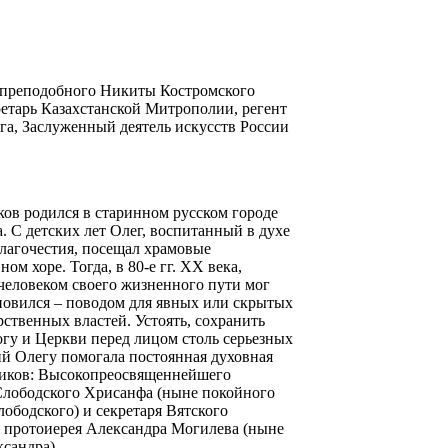
 преподобного Никиты Костромского
етарь Казахстанской Митрополии, регент
а, Заслуженный деятель искусств России
ов родился в старинном русском городе
а. С детских лет Олег, воспитанный в духе
лагочестия, посещал храмовые
ом хоре. Тогда, в 80-е гг. XX века,
еловеком своего жизненного пути мог
ановился – поводом для явных или скрытых
рственных властей. Устоять, сохранить
огу и Церкви перед лицом столь серьезных
й Олегу помогала постоянная духовная
ников: Высокопреосвященнейшего
Слободского Хрисанфа (ныне покойного
ободского) и секретаря Вятского
 протоиерея Александра Могилева (ныне
сандра).