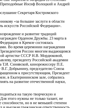
: «Преподобные Иосиф Волоцкий и Андрей
 послушание Секретаря Костромского
никову «за большие заслуги в области
ль искусств Российской Федерации».
 возрождение и развитие традиций
 награжден Орденом Дружбы. 23 марта в
Федерации в Кремле состоялась
ами. Во время церемонии награждения
 Президентом России многим выдающимся
дной артистке СССР Н.В. Мордюковой,
авлеву, президенту Российской академии
ра Т.И. Синявской, кинорежиссеру П.Е.
у В.Г. Добрынину, председателю Союза
 обращенном к присутствующим, Президент
мле, в Екатерининском зале, собрались
иять на развитие отечественной науки,
 подняться на такую творческую и
Для этого нужны не только талант, не
е способности, но в не меньшей степени
 и высокая гражданская ответственность.