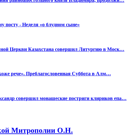
ения равноапостольного князя Владимира, продолжи…
у посту - Неделя «о блудном сыне»
авной Церкви Казахстана совершил Литургию в Моск…
 якоже рече». Преблагословенная Суббота в Алм…
ксандр совершил монашеские постриги клириков епа…
кой Митрополии О.Н.