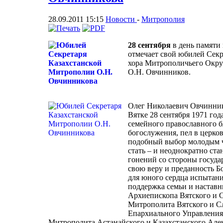
28.09.2011 15:15
Новости
-
Митрополия
28 сентября
в день памяти
отмечает свой юбилей Секр
хора Митрополичьего Округ
О.Н. Овчинников.
Олег Николаевич Овчинник
Вятке 28 сентября 1971 год
семейного православного б
богослужения, пел в церковн
подобный выбор молодым ч
стать – и неоднократно ст
гонений со стороны госуда
свою веру и преданность Б
для юного сердца испытани
поддержка семьи и настав
Архиепископа Вятского и 
Митрополита Вятского и Сл
Епархиального Управления
Митрополита Астанайского и Казахстанского Алек