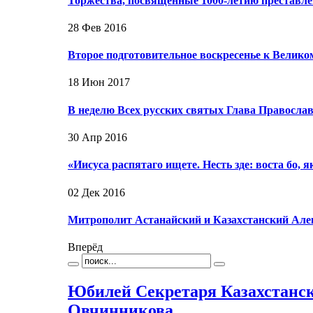
Торжества, посвященные 1000-летию преставл
28 Фев 2016
Второе подготовительное воскресенье к Великом
18 Июн 2017
В неделю Всех русских святых Глава Правосл
30 Апр 2016
«Иисуса распятаго ищете. Несть зде: воста бо,
02 Дек 2016
Митрополит Астанайский и Казахстанский Але
Вперёд
Юбилей Секретаря Казахстанс
Овчинникова