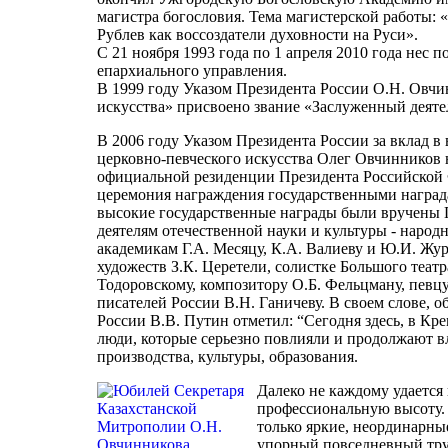
магистра богословия. Тема магистерской работы
Рублев как воссоздатели духовности на Руси».
С 21 ноября 1993 года по 1 апреля 2010 года нес
епархиального управления.
В 1999 году Указом Президента России О.Н. Овчин
искусства» присвоено звание «Заслуженный деяте
В 2006 году Указом Президента России за вклад в
церковно-певческого искусства Олег Овчинников
официальной резиденции Президента Российской 
церемония награждения государственными наград
высокие государственные награды были вручены
деятелям отечественной науки и культуры - наро
академикам Г.А. Месяцу, К.А. Валиеву и Ю.И. Жур
художеств З.К. Церетели, солистке Большого теат
Тодоровскому, композитору О.Б. Фельцману, певц
писателей России В.Н. Ганичеву. В своем слове,
России В.В. Путин отметил: “Сегодня здесь, в Кре
люди, которые серьезно повлияли и продолжают вл
производства, культуры, образования.
Далеко не каждому удается
профессиональную высоту. 
только яркие, неординарны
упорный повседневный труд