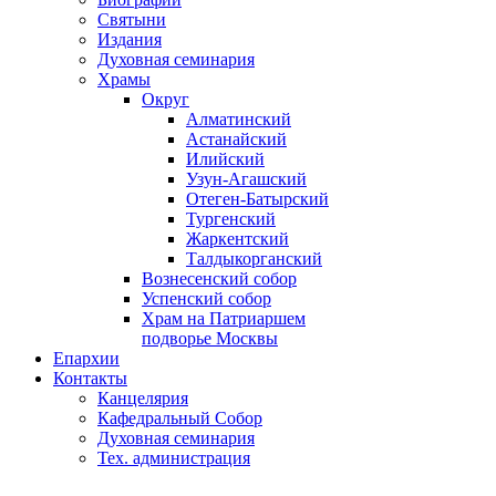
Святыни
Издания
Духовная семинария
Храмы
Округ
Алматинский
Астанайский
Илийский
Узун-Агашский
Отеген-Батырский
Тургенский
Жаркентский
Талдыкорганский
Вознесенский собор
Успенский собор
Храм на Патриаршем
подворье Москвы
Епархии
Контакты
Канцелярия
Кафедральный Собор
Духовная семинария
Тех. администрация