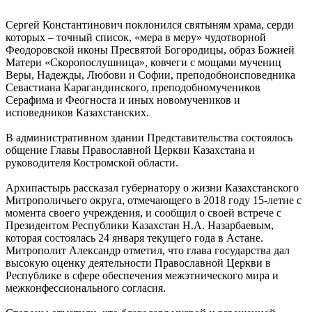
Сергей Константинович поклонился святыням храма, серди
которых – точный список, «мера в меру» чудотворной
Феодоровской иконы Пресвятой Богородицы, образ Божией
Матери «Скоропослушница», ковчеги с мощами мучениц
Веры, Надежды, Любови и Софии, преподобноисповедника
Севастиана Карагандинского, преподобномучеников
Серафима и Феогноста и иных новомучеников и
исповедников Казахстанских.
В административном здании Представительства состоялось
общение Главы Православной Церкви Казахстана и
руководителя Костромской области.
Архипастырь рассказал губернатору о жизни Казахстанского
Митрополичьего округа, отмечающего в 2018 году 15-летие с
момента своего учреждения, и сообщил о своей встрече с
Президентом Республики Казахстан Н.А. Назарбаевым,
которая состоялась 24 января текущего года в Астане.
Митрополит Александр отметил, что глава государства дал
высокую оценку деятельности Православной Церкви в
Республике в сфере обеспечения межэтнического мира и
межконфессионального согласия.