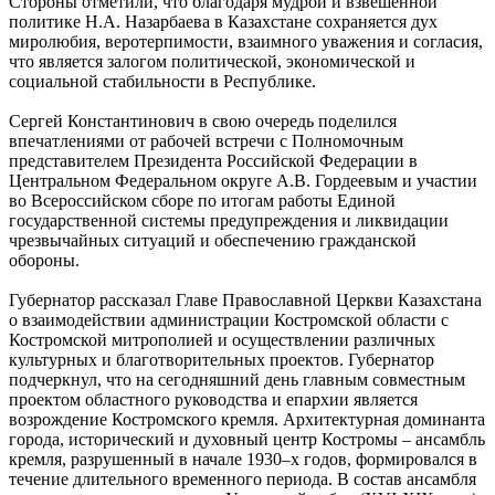
Стороны отметили, что благодаря мудрой и взвешенной
политике Н.А. Назарбаева в Казахстане сохраняется дух
миролюбия, веротерпимости, взаимного уважения и согласия,
что является залогом политической, экономической и
социальной стабильности в Республике.
Сергей Константинович в свою очередь поделился
впечатлениями от рабочей встречи с Полномочным
представителем Президента Российской Федерации в
Центральном Федеральном округе А.В. Гордеевым и участии
во Всероссийском сборе по итогам работы Единой
государственной системы предупреждения и ликвидации
чрезвычайных ситуаций и обеспечению гражданской
обороны.
Губернатор рассказал Главе Православной Церкви Казахстана
о взаимодействии администрации Костромской области с
Костромской митрополией и осуществлении различных
культурных и благотворительных проектов. Губернатор
подчеркнул, что на сегодняшний день главным совместным
проектом областного руководства и епархии является
возрождение Костромского кремля. Архитектурная доминанта
города, исторический и духовный центр Костромы – ансамбль
кремля, разрушенный в начале 1930–х годов, формировался в
течение длительного временного периода. В состав ансамбля