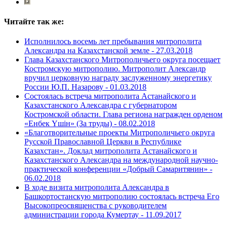
Читайте так же:
Исполнилось восемь лет пребывания митрополита
Александра на Казахстанской земле -
27.03.2018
Глава Казахстанского Митрополичьего округа посещает
Костромскую митрополию. Митрополит Александр
вручил церковную награду заслуженному энергетику
России Ю.П. Назарову -
01.03.2018
Состоялась встреча митрополита Астанайского и
Казахстанского Александра с губернатором
Костромской области. Глава региона награжден орденом
«Енбек Үшiн» (За труды) -
08.02.2018
«Благотворительные проекты Митрополичьего округа
Русской Православной Церкви в Республике
Казахстан». Доклад митрополита Астанайского и
Казахстанского Александра на международной научно-
практической конференции «Добрый Самаритянин» -
06.02.2018
В ходе визита митрополита Александра в
Башкортостанскую митрополию состоялась встреча Его
Высокопреосвященства с руководителем
администрации города Кумертау -
11.09.2017