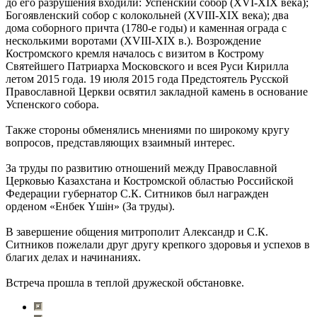
до его разрушения входили: Успенский собор (XVI-XIX века);
Богоявленский собор с колокольней (XVIII-XIX века); два
дома соборного причта (1780-е годы) и каменная ограда с
несколькими воротами (XVIII-XIX в.). Возрождение
Костромского кремля началось с визитом в Кострому
Святейшего Патриарха Московского и всея Руси Кирилла
летом 2015 года. 19 июля 2015 года Предстоятель Русской
Православной Церкви освятил закладной камень в основание
Успенского собора.
Также стороны обменялись мнениями по широкому кругу
вопросов, представляющих взаимный интерес.
За труды по развитию отношений между Православной
Церковью Казахстана и Костромской областью Российской
Федерации губернатор С.К. Ситников был награжден
орденом «Енбек Үшiн» (За труды).
В завершение общения митрополит Александр и С.К.
Ситников пожелали друг другу крепкого здоровья и успехов в
благих делах и начинаниях.
Встреча прошла в теплой дружеской обстановке.