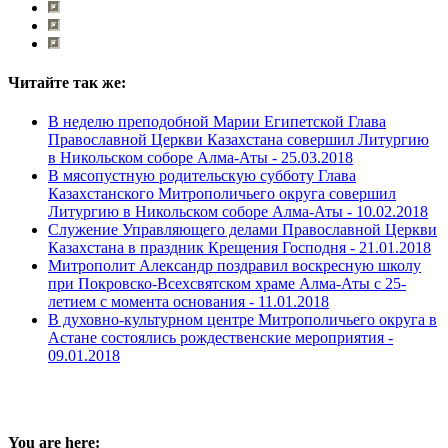
Читайте так же:
В неделю преподобной Марии Египетской Глава
Православной Церкви Казахстана совершил Литургию
в Никольском соборе Алма-Аты -
25.03.2018
В мясопустную родительскую субботу Глава
Казахстанского Митрополичьего округа совершил
Литургию в Никольском соборе Алма-Аты -
10.02.2018
Служение Управляющего делами Православной Церкви
Казахстана в праздник Крещения Господня -
21.01.2018
Митрополит Александр поздравил воскресную школу
при Покровско-Всехсвятском храме Алма-Аты с 25-
летием с момента основания -
11.01.2018
В духовно-культурном центре Митрополичьего округа в
Астане состоялись рождественские мероприятия -
09.01.2018
You are here: