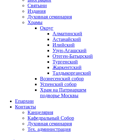
Святыни
Издания
Духовная семинария
Храмы
Округ
Алматинский
Астанайский
Илийский
Узун-Агашский
Отеген-Батырский
Тургенский
Жаркентский
Талдыкорганский
Вознесенский собор
Успенский собор
Храм на Патриаршем
подворье Москвы
Епархии
Контакты
Канцелярия
Кафедральный Собор
Духовная семинария
Тех. администрация