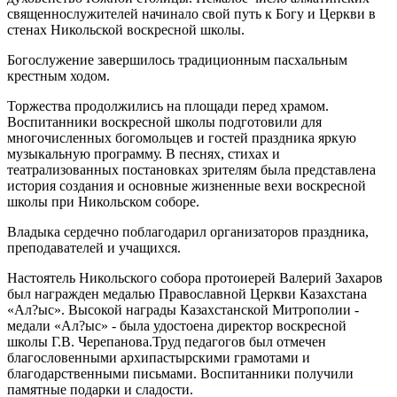
священнослужителей начинало свой путь к Богу и Церкви в
стенах Никольской воскресной школы.
Богослужение завершилось традиционным пасхальным
крестным ходом.
Торжества продолжились на площади перед храмом.
Воспитанники воскресной школы подготовили для
многочисленных богомольцев и гостей праздника яркую
музыкальную программу. В песнях, стихах и
театрализованных постановках зрителям была представлена
история создания и основные жизненные вехи воскресной
школы при Никольском соборе.
Владыка сердечно поблагодарил организаторов праздника,
преподавателей и учащихся.
Настоятель Никольского собора протоиерей Валерий Захаров
был награжден медалью Православной Церкви Казахстана
«Ал?ыс». Высокой награды Казахстанской Митрополии -
медали «Ал?ыс» - была удостоена директор воскресной
школы Г.В. Черепанова.Труд педагогов был отмечен
благословенными архипастырскими грамотами и
благодарственными письмами. Воспитанники получили
памятные подарки и сладости.