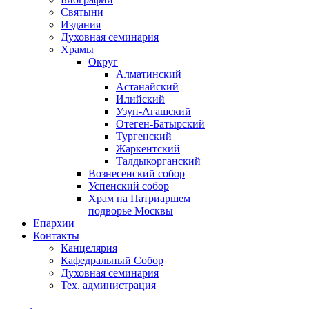
Святыни
Издания
Духовная семинария
Храмы
Округ
Алматинский
Астанайский
Илийский
Узун-Агашский
Отеген-Батырский
Тургенский
Жаркентский
Талдыкорганский
Вознесенский собор
Успенский собор
Храм на Патриаршем
подворье Москвы
Епархии
Контакты
Канцелярия
Кафедральный Собор
Духовная семинария
Тех. администрация