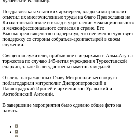
Булаевский Владимир.
Поздравляя казахстанских архиереев, владыка митрополит
отметил их многочисленные труды на благо Православия на
Казахстанской земле и вклад в укрепление межнационального
и межконфессионального согласия в стране. Его
Высокопреосвященство подчеркнул, что неизменно чувствует
поддержку со стороны собратьев-архипастырей в своем
служении.
Священнослужители, прибывшие с иерархами в Алма-Ату на
торжества по случаю 145-летия учреждения Туркестанской
епархии, также были удостоены памятных медалей.
От лица награжденных Главу Митрополичьего округа
поблагодарили митрополит Днепропетровский и
Павлоградский Ириней и архиепископ Уральский и
Актюбинский Антоний.
В завершение мероприятия было сделано общее фото на
память.