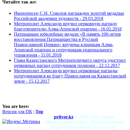
Читайте так же:
Иконописец С.Н. Соколов награжден золотой медалью
Российской академии художеств -
29.03.2018
Митрополит Александр вручил церковную награду
благотворителю Алма-Атинской епархии -
16.02.2018
Патриаршие юбилейные медали «В память 100-летия
восстановления Патриаршества в Русской
Православной Церкви» вручены клирикам Алма-
Атинской епархии и сотрудникам епархиального
управления -
11.01.2018
Глава Казахстанского Митрополичьего округа удостоил
церковных наград сотрудников полиции -
22.12.2017
Митрополит Александр вручил церковные награды
потрудившимся ко благу Православия на Казахстанской
земле -
15.12.2017
You are here:
Версия для ПК
|
Top
pritvor.kz
© 2010-2018 Архив
официального сайта "Митрополичий
Округ в Республике Казахстан"