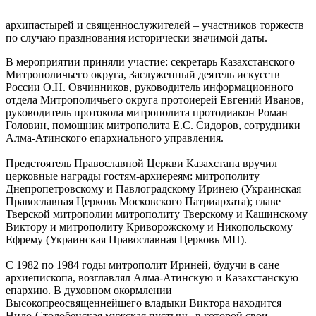
архипастырей и священнослужителей – участников торжеств
по случаю празднования исторически значимой даты.
В мероприятии приняли участие: секретарь Казахстанского
Митрополичьего округа, Заслуженный деятель искусств
России О.Н. Овчинников, руководитель информационного
отдела Митрополичьего округа протоиерей Евгений Иванов,
руководитель протокола митрополита протодиакон Роман
Головин, помощник митрополита Е.С. Сидоров, сотрудники
Алма-Атинского епархиального управления.
Предстоятель Православной Церкви Казахстана вручил
церковные награды гостям-архиереям: митрополиту
Днепропетровскому и Павлоградскому Иринею (Украинская
Православная Церковь Московского Патриархата); главе
Тверской митрополии митрополиту Тверскому и Кашинскому
Виктору и митрополиту Криворожскому и Никопольскому
Ефрему (Украинская Православная Церковь МП).
С 1982 по 1984 годы митрополит Ириней, будучи в сане
архиепископа, возглавлял Алма-Атинскую и Казахстанскую
епархию. В духовном окормлении
Высокопреосвященнейшего владыки Виктора находится
Нило-Столобенская мужская пустынь, в которой свои