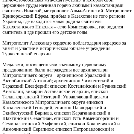
церковные труды начинал горячо любимый казахстанцами
святитель Николай, митрополит Алма-Атинский. Митрополит
Криворожский Ефрем, прибыл в Казахстан из того региона
Украины, где находится малая родина святителя
Казахстанского Николая – село Комиссаровка, где родился
святитель и где прошли его детские годы.
Митрополит Александр сердечно поблагодарил иерархов за
визит и участие в историческом юбилее учреждения
Туркестанской епархии.
Медалями, посвященными значимому церковному
празднованию, были награждены все архипастыри
Митрополичьего округа – архиепископ Уральский и
Актюбинский Антоний; архиепископ Чимкентский и
Таразский Елевферий; епископ Костанайский и Рудненский
Анатолий; викарий Астанайской епархии, епископ
Талдыкорганский Нектарий; Управляющий делами
Казахстанского Митрополичьего округа епископ
Каскеленский Геннадий; епископ Павлодарский и
Экибастузский Варнава, епископ Карагандинский и
Шахтинский Севастиан, епископ Усть-Каменогорский и
Семипалатинский Амфилохий, епископ Кокшетауский и
Акмолинский Серапион; епископ Петропавловский и