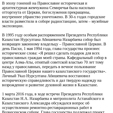
В эпоху гонений на Православие историческая и
архитектурная жемчужина Семиречья была насильно
отторгнута от Церкви, богослужения прекращены,
внутреннее убранство уничтожено. В 30-х годах городские
власти разместили в соборе радиостанцию, затем – музейные
экспозиции.
В 1995 году особым распоряжением Президента Республики
Казахстан Нурсултана Абишевича Назарбаева собор был
возвращен законному владельцу – Православной Церкви. В
день Пасхи, 1 мая 1994 года, глава государства произнес
исторические слова: «Я решил сделать подарок для всех
православных граждан моей страны. Кафедральный собор в
центре Алма-Аты, отнятый советской властью 70 лет тому
назад у православных, передать в вечное пользование
Православной Церкви нашего казахстанского государства».
Личный Указ Нурсултана Абишевича восстановил
историческую справедливость и дал твердую надежду на
возрождение и развитие духовной жизни в Казахстане.
1 марта 2016 года, в ходе встречи Президента Республики
Казахстан Н.А. Назарбаева и митрополита Астанайского и
Казахстанского Александра обсуждался вопрос об
осуществлении ремонтно-реставрационных работ в
Вознесенском соборе. Глава государства поддержал проект