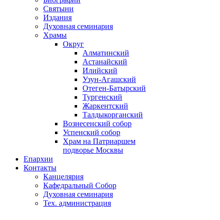
Святыни
Издания
Духовная семинария
Храмы
Округ
Алматинский
Астанайский
Илийский
Узун-Агашский
Отеген-Батырский
Тургенский
Жаркентский
Талдыкорганский
Вознесенский собор
Успенский собор
Храм на Патриаршем
подворье Москвы
Епархии
Контакты
Канцелярия
Кафедральный Собор
Духовная семинария
Тех. администрация