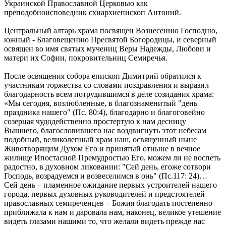
Украинской Православной Церковью как
преподобноисповедник схиархиепископ Антоний.
Центральный алтарь храма посвящен Вознесению Господню,
южный - Благовещению Пресвятой Богородицы, и северный
освящен во имя святых мучениц Веры Надежды, Любови и
матери их Софии, покровительниц Семиречья.
После освящения собора епископ Димитрий обратился к
участникам торжества со словами поздравления и выразил
благодарность всем потрудившимся в деле созидания храма:
«Мы сегодня, возлюбленные, в благознаменитый "день
праздника нашего" (Пс. 80:4), благодарно и благоговейно
созерцая чудодейственно простертую к нам десницу
Вышнего, благословившего нас воздвигнуть этот небесам
подобный, великолепный храм наш, освященный ныне
Животворящим Духом Его и принятый отныне в вечное
жилище Ипостасной Премудростью Его, можем ли не воспеть
радостно, в духовном ликовании: "Сей день, егоже сотвори
Господь, возрадуемся и возвеселимся в онь" (Пс.117: 24)…
Сей день – пламенное ожидание первых устроителей нашего
города, первых духовных руководителей и предстоятелей
православных семиреченцев – Божия благодать постепенно
приближала к нам и даровала нам, наконец, великое утешение
видеть глазами нашими то, что желали видеть прежде нас