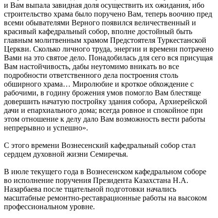
и Вам выпала завидная доля осуществить их ожидания, ибо
строительство храма было поручено Вам, теперь воочию пред
всеми обывателями Верного появился величественный и
красивый кафедральный собор, вполне достойный быть
главным молитвенным храмом Предстоятеля Туркестанской
Церкви. Сколько личного труда, энергии и времени потрачено
Вами на это святое дело. Понадобилась для сего вся присущая
Вам настойчивость, дабы неутомимо вникать во все
подробности ответственного дела построения столь
обширного храма… Миролюбие и кроткое обхождение с
рабочими, в годину брожения умов помогло Вам блестяще
довершить начатую постройку здания собора, Архиерейской
дачи и епархиального дома; всегда ровное и спокойное при
этом отношение к делу дало Вам возможность вести работы
непрерывно и успешно».
С этого времени Вознесенский кафедральный собор стал
сердцем духовной жизни Семиречья.
В июле текущего года в Вознесенском кафедральном соборе
во исполнение поручения Президента Казахстана Н.А.
Назарбаева после тщательной подготовки начались
масштабные ремонтно-реставрационные работы на высоком
профессиональном уровне.