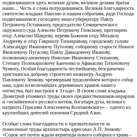
подвизавшиеся здесь великие духом, великие делами братья
наши… Честь и слава потрудившимся. Великая благодарность
святителю владыке Паисию и нашим собратьям, ради Господа
подвизавшимся: господину вице-губернатору Павлу
Петровичу Осташкину, председателю Семиреченского
окружного суда Алексею Петровичу Геевскому, протоирею
отцу Алексию Шаврову, иереям Божиим отцу Михаилу
Андрееву и отцу Гавриилу Тихонравову, городскому голове
Александру Ивановичу Путолову, соборному старосте Никите
Яковлевичу Пугасову, Павлу Давыдовичу Иванову,
полковнику-инженеру Николаю Ивановичу Степанову,
Степану Поликарповичу Банченко и Афанасию Тихоновичу
Чумину. Особая благодарность честнейшему, безгранично
христиански доброму строителю инженеру Андрею
Павловичу Зенкову, чрезмерным трудолюбием которого собор
наш, один из величайших деревянных храмов нашего
отечества, был выстроен в 3 года». В своем слове владыка
Димитрий упомянул труды своих предшественников-иерархов
и «незабвенного русского витязя, богатыря духа, великого
патриота Герасима Алексеевича Колпаковского» - одного из
крупнейших деятелей освоения Средней Азии.
Особые слова благодарности и признательности за
понесенные труды архипастырь адресовал А.П. Зенкову:
«Сорок лет почти ждали верненцы нового соборного храма –