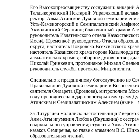
Его Высокопреосвященству сослужили: викарий А
Талдыкорганский Нектарий; Управляющий делами
ректор Алма-Атинской Духовной семинарии епис
Усть-Каменогорский и Семипалатинский Амфилох
Акмолинский Серапион; благочинный храмов Алм
руководитель Издательского отдела Казахстанско
Иосиф (Еременко); руководитель Отдела образова
округа, настоятель Покровско-Всехсвятского хра
настоятель Казанского храма города Кызылорда 
алма-атинских храмов; соборное духовенство; ди
Николай Гринкевич, протодиакон Михаил Спельни
руководитель службы протокола Митрополита.
Специально к праздничному богослужению из Св
Православной Духовной семинарии в Вознесенкий
святителя Филарета (Дроздова), митрополита Моск
году преподнесена в дар новооткрытому храму Д
Атинским и Семипалатинским Алексием (ныне – 
За Литургией молились: настоятельница Иверско
Алма-Аты игумения Любовь (Якушкина) с сестрам
епархиального управления; студенты Алма-Атинс
казаков Семиречья, во главе с атаманом В.С. Ши
образовательных чтений.