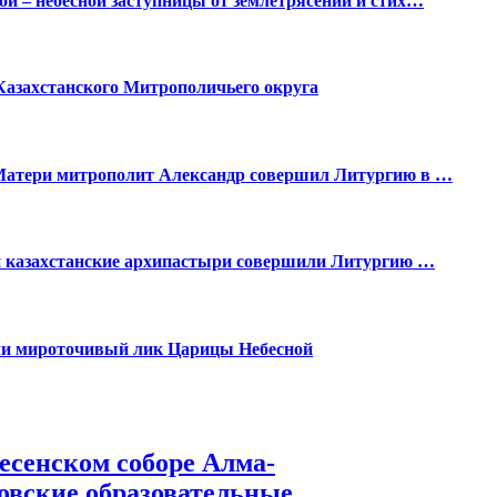
й – небесной заступницы от землетрясений и стих…
Казахстанского Митрополичьего округа
Матери митрополит Александр совершил Литургию в …
 и казахстанские архипастыри совершили Литургию …
и мироточивый лик Царицы Небесной
есенском соборе Алма-
овские образовательные