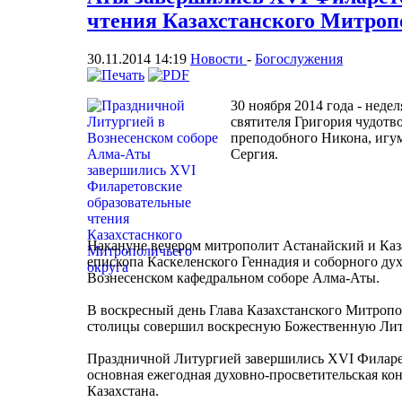
чтения Казахстанского Митроп
30.11.2014 14:19
Новости
-
Богослужения
30 ноября 2014 года - неде
святителя Григория чудотв
преподобного Никона, игу
Сергия.
Накануне вечером митрополит Астанайский и Каз
епископа Каскеленского Геннадия и соборного ду
Вознесенском кафедральном соборе Алма-Аты.
В воскресный день Глава Казахстанского Митроп
столицы совершил воскресную Божественную Ли
Праздничной Литургией завершились XVI Филарет
основная ежегодная духовно-просветительская к
Казахстана.