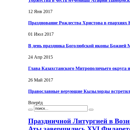
Торжества в честь мученицы Агафии Панормско
12 Янв 2017
Празднование Рождества Христова в епархиях 
01 Июл 2017
В день праздника Боголюбской иконы Божией 
24 Апр 2015
Глава Казахстанского Митрополичьего округа
26 Май 2017
Православные верующие Кызылорды встретил
Вперёд
Праздничной Литургией в Возн
Аты завершились XVI Филарет