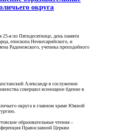
оличьего округа
ля 25-я по Пятидесятнице, день памяти
орца, епископа Неокесарийского, и
мена Радонежского, ученика преподобного
ахстанский Александр в сослужении
ховенства совершил всенощное бдение в
оличьего округа в главном храме Южной
тургию.
овские образовательные чтения –
онференция Православной Церкви