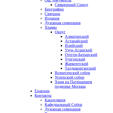
Оф. документы
Священный Синод
Биографии
Святыни
Издания
Духовная семинария
Храмы
Округ
Алматинский
Астанайский
Илийский
Узун-Агашский
Отеген-Батырский
Тургенский
Жаркентский
Талдыкорганский
Вознесенский собор
Успенский собор
Храм на Патриаршем
подворье Москвы
Епархии
Контакты
Канцелярия
Кафедральный Собор
Духовная семинария