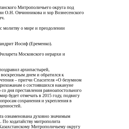
танского Митрополичьего округа под
ии О.Н. Овчинникова и хор Вознесенского
ич.
с молитву о мире и преодолении
андрит Иосиф (Еременко).
Филарета Московского иерархи и
поздравил архипастырей,
воскресным днем и обратился к
 чтения – притчи Спасителя «О безумном
 прихожанам о состоявшихся накануне
 со дня преставления равноапостольного
ир будет отмечать в 2015 году, подвигу
опросам сохранения и укрепления в
ценностей.
та ознаменована духовно значимым
. По ходатайству митрополита
 Казахстанскому Митрополичьему округу