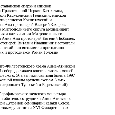
станайской епархии епископ
 Православной Церкви Казахстана,
коп Каскеленский Геннадий; епископ
ий; епископ Кокшетауский и
а-Аты протоиерей Валерий Захаров;
го Митрополичьего округа архимандрит
ния и катехизации Митрополичьего
ма Алма-Аты протоиерей Евгений Бобылев;
протоиерей Виталий Ивашинин; настоятели
аконский чин возглавили протодиакон
к и протодиакон Роман Головин,
ято-Филаретовского храма Алма-Атинской
 собор доставлен ковчег с частью мощей
овского. Эта великая святыня была в 1997
уховной школы архиепископом Алма-
митрополит Тульский и Ефремовский).
-Серафимовского женского монастыря
и обители; сотрудники Алма-Атинского
кой Духовной семинарии; казаки Союза
хотовым; участники XVI Филаретовских