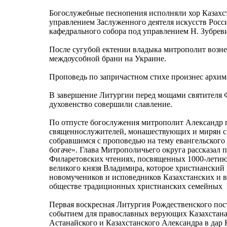
Богослужебные песнопения исполняли хор Казахс
управлением Заслуженного деятеля искусств Росс
кафедрального собора под управлением Н. Зубрев
После сугубой ектении владыка митрополит возне
междоусобной брани на Украине.
Проповедь по запричастном стихе произнес архим
В завершение Литургии перед мощами святителя 
духовенство совершили славление.
По отпусте богослужения митрополит Александр 
священнослужителей, монашествующих и мирян с 
собравшимся с проповедью на тему евангельского
богаче». Глава Митрополичьего округа рассказал
Филаретовских чтениях, посвященных 1000-летию
великого князя Владимира, которое христианский м
новомучеников и исповедников Казахстанских и в
обществе традиционных христианских семейных 
Первая воскресная Литургия Рождественского пос
событием для православных верующих Казахстана
Астанайского и Казахстанского Александра в дар