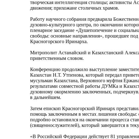
творческая интеллигенция столицы; активисты А
движения; прихожане столичных храмов.
Работу научного собрания предварила Божествен
духовно-культурного центра, по окончании которо
пленарное заседание «Душепопечение и социальн
свободы: основные направления», прошедшее под 
Красногорского Иринарха.
Митрополит Астанайский и Казахстанский Алекса
приветственным словом.
Конференцию продолжило выступление заместите
Казахстан Н.Т. Утпенова, который передал привет
мусульман Казахстана, Верховного муфтия Ержана
результатами совместной работы ДУМКа и Казахс
духовному окормлению заключенных, подчеркнув,
в дальнейшем.
Затем епископ Красногорский Иринарх представи
помощь заключенным в местах лишения свободы:
подробно остановился на окончании процесса ст
(священнослужителей), который завершится в теку
«В Российской Федерации действует 81 управлен