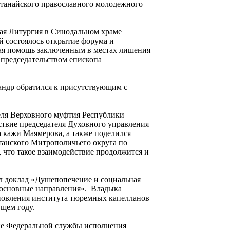
станайского православного молодежного
ная Литургия в Синодальном храме
й состоялось открытие форума и
ая помощь заключенным в местах лишения
председательством епископа
ндр обратился к присутствующим с
ля Верховного муфтия Республики
ствие председателя Духовного управления
 кажи Маямерова, а также поделился
танского Митрополичьего округа по
 что такое взаимодействие продолжится и
л доклад «Душепопечение и социальная
 основные направления». Владыка
ановления института тюремных капелланов
щем году.
ие Федеральной службы исполнения