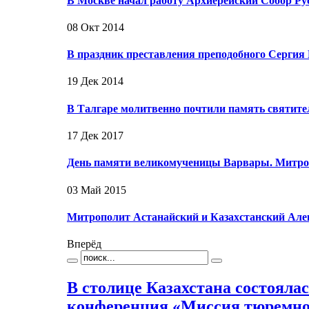
В Москве начал работу Архиерейский Собор Р
08 Окт 2014
В праздник преставления преподобного Серги
19 Дек 2014
В Талгаре молитвенно почтили память святит
17 Дек 2017
День памяти великомученицы Варвары. Митро
03 Май 2015
Митрополит Астанайский и Казахстанский Але
Вперёд
В столице Казахстана состоял
конференция «Миссия тюремно