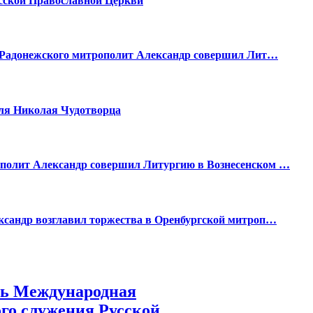
усской Православной Церкви
я Радонежского митрополит Александр совершил Лит…
еля Николая Чудотворца
полит Александр совершил Литургию в Вознесенском …
ксандр возглавил торжества в Оренбургской митроп…
ась Международная
го служения Русской