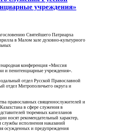
енциарные учреждения»
лагословению Святейшего Патриарха
ирилла в Малом зале духовно-культурного
льных
ународная конференция «Миссия
ви и пенитенциарные учреждения».
одальный отдел Русской Православной
й отдел Митрополичьего округа и
ства православных священнослужителей и
Казахстана в сфере служения в
едставителей тюремных капелланов
ции носят рекомендательный характер,
 службы исполнения наказаний
ния осужденных и предупреждения