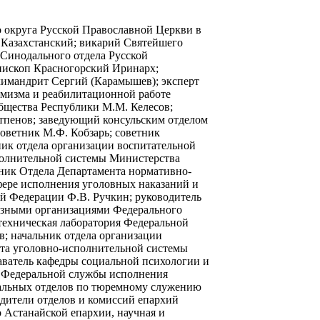
 округа Русской Православной Церкви в
 Казахстанский; викарий Святейшего
 Синодального отдела Русской
ископ Красногорский Иринарх;
химандрит Сергий (Карамышев); эксперт
емизма и реабилитационной работе
бщества Республики М.М. Келесов;
Утпенов; заведующий консульским отделом
оветник М.Ф. Кобзарь; советник
ник отдела организации воспитательной
полнительной системы Министерства
ьник Отдела Департамента нормативно-
сфере исполнения уголовных наказаний и
й Федерации Ф.В. Ручкин; руководитель
озными организациями Федерального
техническая лаборатория Федеральной
в; начальник отдела организации
та уголовно-исполнительной системы
ватель кафедры социальной психологии и
я Федеральной службы исполнения
иальных отделов по тюремному служению
одители отделов и комиссий епархий
 Астанайской епархии, научная и