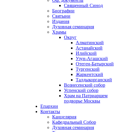
Оф. документы
Священный Синод
Биографии
Святыни
Издания
Духовная семинария
Храмы
Округ
Алматинский
Астанайский
Илийский
Узун-Агашский
Отеген-Батырский
Тургенский
Жаркентский
Талдыкорганский
Вознесенский собор
Успенский собор
Храм на Патриаршем
подворье Москвы
Епархии
Контакты
Канцелярия
Кафедральный Собор
Духовная семинария