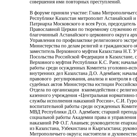
совершения ими повторных преступлений.
В форуме приняли участие: Глава Митрополичьего
Республике Казахстан митрополит Астанайский и
Патриарха Московского и всея Руси, председатель
Православной Церкви по тюремному служению еп
благочинный Астанайского церковного округа ар
Управления по профилактике религиозного экстр
Министерства по делам религий и гражданского о
заместитель Верховного муфтия Казахстана Н.Т. 
Посольства Российской Федерации в Казахстане, с
Верховного муфтия Республики К.С. Раев; началь
работы среди осужденных Комитета уголовно-ис
внутренних дел Казахстана Д.О. Адембаев; начал
правового регулирования, анализа и контроля в 
судебных актов Министерства юстиции Российско
Отдела по организации взаимодействия с религи
казенного учреждения «Центральная нормативно-
службы исполнения наказаний России», С.И. Гуро
воспитательной работы среди осужденных Комите
МВД Республики Д.О. Адембаев; старший препода
социальной работы Академии права и управлени
наказаний РФ О.Г. Ананьев; руководители епарх
из Казахстана, Узбекистана и Кыргызстана; руков
Митрополичьего округа; настоятели и духовенство