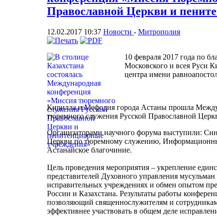
Православной Церкви и пенит
12.02.2017 10:37
Новости
-
Митрополия
10 февраля 2017 года по б
Московского и всея Руси К
центра имени равноапосто
Кирилла и Мефодия города Астаны прошла Межд
тюремного служения Русской Православной Церк
Организаторами научного форума выступили: Син
Церкви по тюремному служению, Информационны
Астанайское благочиние.
Цель проведения мероприятия – укрепление един
представителей Духовного управления мусульман 
исправительных учреждениях и обмен опытом пр
России и Казахстана. Результаты работы конферен
позволяющий священнослужителям и сотрудникам
эффективнее участвовать в общем деле исправле