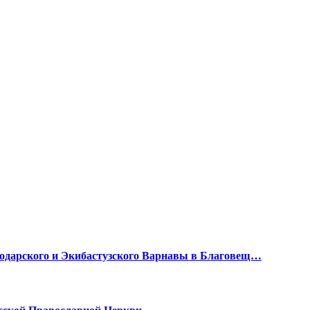
влодарского и Экибастузского Варнавы в Благовещ…