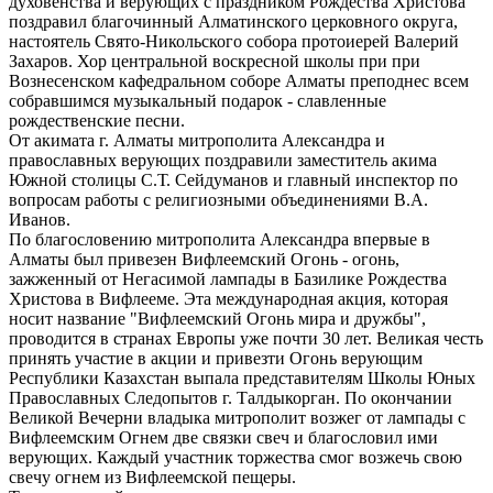
духовенства и верующих с праздником Рождества Христова
поздравил благочинный Алматинского церковного округа,
настоятель Свято-Никольского собора протоиерей Валерий
Захаров. Хор центральной воскресной школы при при
Вознесенском кафедральном соборе Алматы преподнес всем
собравшимся музыкальный подарок - славленные
рождественские песни.
От акимата г. Алматы митрополита Александра и
православных верующих поздравили заместитель акима
Южной столицы С.Т. Сейдуманов и главный инспектор по
вопросам работы с религиозными объединениями В.А.
Иванов.
По благословению митрополита Александра впервые в
Алматы был привезен Вифлеемский Огонь - огонь,
зажженный от Негасимой лампады в Базилике Рождества
Христова в Вифлееме. Эта международная акция, которая
носит название "Вифлеемский Огонь мира и дружбы",
проводится в странах Европы уже почти 30 лет. Великая честь
принять участие в акции и привезти Огонь верующим
Республики Казахстан выпала представителям Школы Юных
Православных Следопытов г. Талдыкорган. По окончании
Великой Вечерни владыка митрополит возжег от лампады с
Вифлеемским Огнем две связки свеч и благословил ими
верующих. Каждый участник торжества смог возжечь свою
свечу огнем из Вифлеемской пещеры.