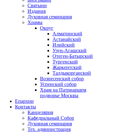
Святыни
Издания
Духовная семинария
Храмы
Округ
Алматинский
Астанайский
Илийский
Узун-Агашский
Отеген-Батырский
Тургенский
Жаркентский
Талдыкорганский
Вознесенский собор
Успенский собор
Храм на Патриаршем
подворье Москвы
Епархии
Контакты
Канцелярия
Кафедральный Собор
Духовная семинария
Тех. администрация