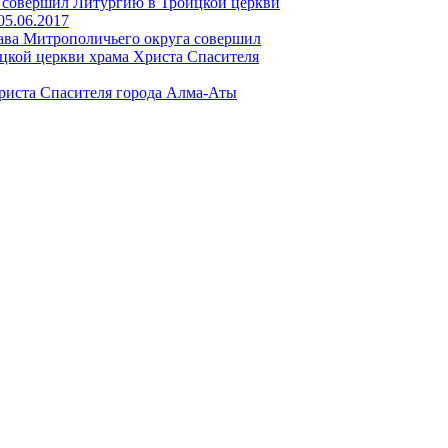
р совершил Литургию в Троицкой церкви
05.06.2017
ава Митрополичьего округа совершил
кой церкви храма Христа Спасителя
риста Спасителя города Алма-Аты