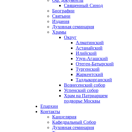
Оф. документы
Священный Синод
Биографии
Святыни
Издания
Духовная семинария
Храмы
Округ
Алматинский
Астанайский
Илийский
Узун-Агашский
Отеген-Батырский
Тургенский
Жаркентский
Талдыкорганский
Вознесенский собор
Успенский собор
Храм на Патриаршем
подворье Москвы
Епархии
Контакты
Канцелярия
Кафедральный Собор
Духовная семинария