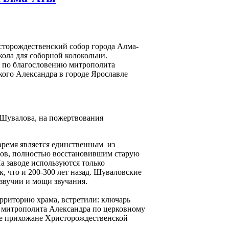
исторождественский собор города Алма-
ола для соборной колокольни.
т по благословению митрополита
кого Александра в городе Ярославле
 Шувалова, на пожертвования
 время является единственным из
ов, полностью восстановившим старую
а заводе используются только
к, что и 200-300 лет назад. Шуваловские
озвучии и мощи звучания.
ерриторию храма, встретили: ключарь
 митрополита Александра по церковному
ые прихожане Христорождественской