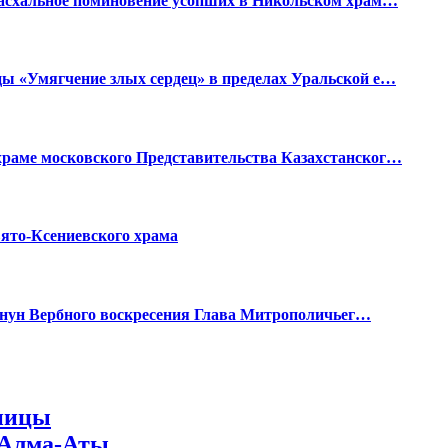
пасхальное поминовение усопших в Никольском храм…
ы «Умягчение злых сердец» в пределах Уральской е…
раме московского Представительства Казахстанског…
ято-Ксениевского храма
канун Вербного воскресения Глава Митрополичьег…
нницы
 Алма-Аты