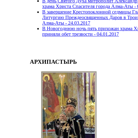
В день Святого Духа митрополит Александ
храма Христа Спасителя города Алма-Аты -
В завершение Крестопоклонной седмицы Гл
Литургию Преждеосвященных Даров в Троиц
Алма-Аты -
24.03.2017
В Новогоднюю ночь пять прихожан храма Х
приняли обет трезвости -
04.01.2017
АРХИПАСТЫРЬ