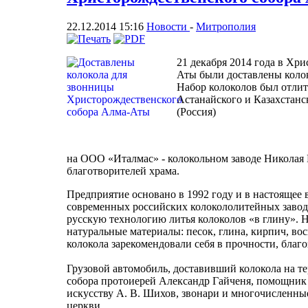
22.12.2014 15:16
Новости
-
Митрополия
21 декабря 2014 года в Хр
Аты были доставлены колок
Набор колоколов был отли
Астанайского и Казахстанс
(Россия)
на ООО «Италмас» - колокольном заводе Николая
благотворителей храма.
Предприятие основано в 1992 году и в настоящее
современных российских колокололитейных завод
русскую технологию литья колоколов «в глину». Н
натуральные материалы: песок, глина, кирпич, вос
колокола зарекомендовали себя в прочности, благ
Грузовой автомобиль, доставивший колокола на т
собора протоиерей Александр Гайченя, помощник
искусству А. В. Шихов, звонари и многочисленн
церкви.