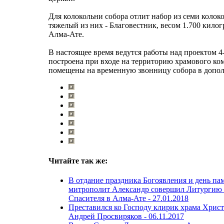
Для колокольни собора отлит набор из семи колок
тяжелый из них - Благовестник, весом 1.700 кило
Алма-Ате.
В настоящее время ведутся работы над проектом 4-
построена при входе на территорию храмового ком
помещены на временную звонницу собора в допо
Читайте так же:
В отдание праздника Богоявления и день п
митрополит Александр совершил Литургию 
Спасителя в Алма-Ате -
27.01.2018
Преставился ко Господу клирик храма Хрис
Андрей Просвиряков -
06.11.2017