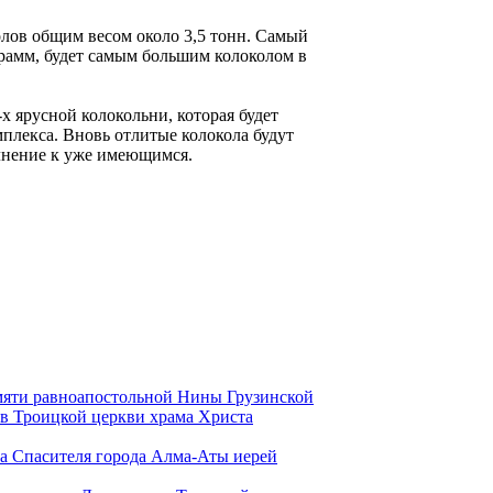
олов общим весом около 3,5 тонн. Самый
грамм, будет самым большим колоколом в
х ярусной колокольни, которая будет
плекса. Вновь отлитые колокола будут
лнение к уже имеющимся.
амяти равноапостольной Нины Грузинской
в Троицкой церкви храма Христа
та Спасителя города Алма-Аты иерей