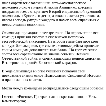
школ обратился благочинный Усть-Каменогорского
церковного округа иерей Алексий Анищенко, который
поздравил всех с открытием Второй епархиальной духовной
олимпиады «Христос и дети», а также пожелал участникам,
чтобы Господь умудрил каждого и помог всем справиться с
предстоящими заданиями.
Олимпиада проходила в четыре этапа. На первом этапе все
команды приняли участие в библейской историко-
географической викторине. На втором этапе был проведен
конкурс болельщиков, где самые активные ребята принесли
своим командам дополнительные баллы. На третьем этапе
состоялось соревнование на знание событий Великой
Отечественной войны и самых выдающих воинов-христиан.
В завершение прошёл Богословский марафон.
В ходе олимпиады многие учащиеся показали свои
прекрасные знания основ Православия, Священной Истории
и православных молитв.
Места между командами распределились следующим образом:
I место – «Росток», Центральная воскресная школа г. Усть-
Каменогорска;