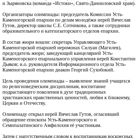
и Зыряновска (команда «Истоки», Свято-Данииловский храм).
Организаторы олимпиады: председатель Комиссии Усть-
Каменогорской епархии по делам молодёжи иерей Вячеслав
Гутов, директор школы С.Е. Сотникова, а также сотрудники
образовательного и катехизаторского отделов епархии.
В состав жюри вошли: секретарь Управляющего Усть-
Каменогорской епархией иеромонах Силуан (Магилев),
председатель жюри; заведующий канцелярией Усть-
Каменогорского епархиального управления иерей Константин
Дьяков; и.о. руководителя Информационного отдела Усть-
Каменогорской епархии диакон Георгий Сухобокий.
Цель проведения олимпиады – выявление знаний учащихся
по религиоведческим дисциплинам, воспитание
подрастающего поколения в духе традиционных
христианских нравственных ценностей, любви к ближнему,
Церкви и Отечеству.
Олимпиаду открыл иерей Вячеслав Гутов, огласивший
обращение епископа Усть-Каменогорского и
Семипалатинского Амфилохия её участникам.
Затем с напутственным словом к воспитанникам воскресных