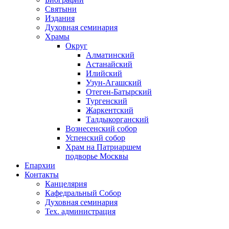
Святыни
Издания
Духовная семинария
Храмы
Округ
Алматинский
Астанайский
Илийский
Узун-Агашский
Отеген-Батырский
Тургенский
Жаркентский
Талдыкорганский
Вознесенский собор
Успенский собор
Храм на Патриаршем
подворье Москвы
Епархии
Контакты
Канцелярия
Кафедральный Собор
Духовная семинария
Тех. администрация