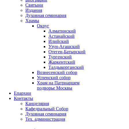
Святыни
Издания
Духовная семинария
Храмы
Округ
Алматинский
Астанайский
Илийский
Узун-Агашский
Отеген-Батырский
Тургенский
Жаркентский
Талдыкорганский
Вознесенский собор
Успенский собор
Храм на Патриаршем
подворье Москвы
Епархии
Контакты
Канцелярия
Кафедральный Собор
Духовная семинария
Тех. администрация