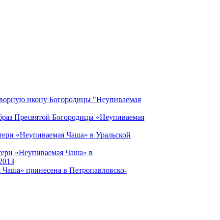
творную икону Богородицы "Неупиваемая
раз Пресвятой Богородицы «Неупиваемая
ери «Неупиваемая Чаша» в Уральской
ери «Неупиваемая Чаша» в
.2013
 Чаша» принесена в Петропавловско-