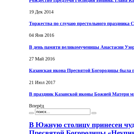
Рождество Предтечи Господня Иоанна. Глава 
19 Дек 2014
Торжества по случаю престольного праздника
04 Янв 2016
В день памяти великомученицы Анастасии Уз
27 Май 2016
Казанская икона Пресвятой Богородицы была 
21 Июл 2017
В праздник Казанской иконы Божией Матери 
Вперёд
В Южную столицу принесен чу
Пресвятой Богородицы «Неупи