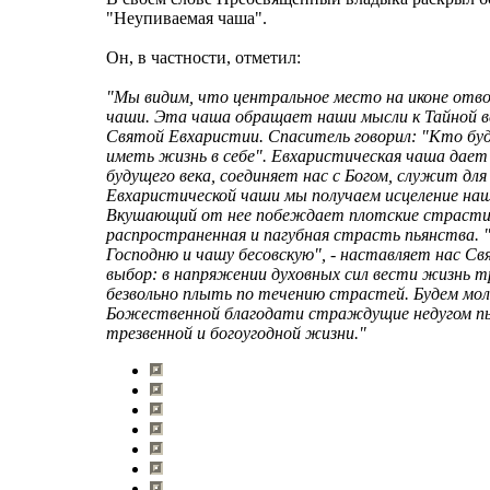
"Неупиваемая чаша".
Он, в частности, отметил:
"Мы видим, что центральное место на иконе отв
чаши. Эта чаша обращает наши мысли к Тайной в
Святой Евхаристии. Спаситель говорил: "Кто бу
иметь жизнь в себе". Евхаристическая чаша дает
будущего века, соединяет нас с Богом, служит дл
Евхаристической чаши мы получаем исцеление наши
Вкушающий от нее побеждает плотские страсти,
распространенная и пагубная страсть пьянства.
Господню и чашу бесовскую", - наставляет нас 
выбор: в напряжении духовных сил вести жизнь тр
безвольно плыть по течению страстей. Будем мо
Божественной благодати страждущие недугом пь
трезвенной и богоугодной жизни."