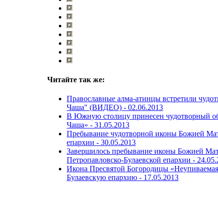
Читайте так же:
Православные алма-атинцы встретили чудо
Чаша" (ВИДЕО) -
02.06.2013
В Южную столицу принесен чудотворный об
Чаша» -
31.05.2013
Пребывание чудотворной иконы Божией Мат
епархии -
30.05.2013
Завершилось пребывание иконы Божией Мат
Петропавловско-Булаевской епархии -
24.05
Икона Пресвятой Богородицы «Неупиваемая
Булаевскую епархию -
17.05.2013