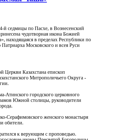
г 4-й седмицы по Пасхе, в Вознесенский
принесена чудотворная икона Божией
», находящаяся в пределах Республики по
 Патриарха Московского и всея Руси
ой Церкви Казахстана епископ
захстанского Митрополичьего Округа -
гии.
а-Атинского городского церковного
 храмов Южной столицы, руководители
орода.
ско-Серафимовского женского монастыря
и обители.
ратился к верующим с проповедью.
богословие иконы Пресвятой Богородицы