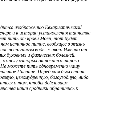
одится изображению Евхаристической
ечере и к истории установления таинства
дет пить от крови Моей, тот будет
 нам истинное питие, вводящее в жизнь
я нас источником воды живой. Именно от
х духовных и физических болезней.
 к числу которых относится широко
 "Не можете пить одновременно чашу
Священное Писание. Перед каждым стоит
езвую, целомудренную, богоугодную, либо
литься о том, чтобы действием
янства наши сродники обратились к