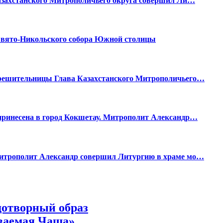
Казахстанского Митрополичьего округа совершил Ли…
 Свято-Никольского собора Южной столицы
орешительницы Глава Казахстанского Митрополичьего…
принесена в город Кокшетау. Митрополит Александр…
митрополит Александр совершил Литургию в храме мо…
дотворный образ
ваемая Чаша»