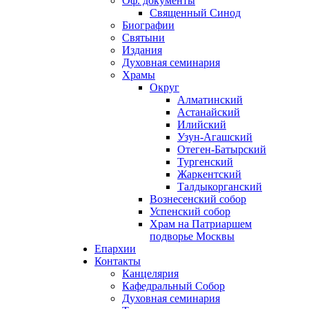
Оф. документы
Священный Синод
Биографии
Святыни
Издания
Духовная семинария
Храмы
Округ
Алматинский
Астанайский
Илийский
Узун-Агашский
Отеген-Батырский
Тургенский
Жаркентский
Талдыкорганский
Вознесенский собор
Успенский собор
Храм на Патриаршем
подворье Москвы
Епархии
Контакты
Канцелярия
Кафедральный Собор
Духовная семинария