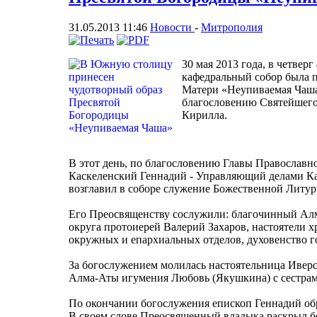
31.05.2013 11:46
Новости
-
Митрополия
30 мая 2013 года, в четвер
кафедральный собор была 
Матери «Неупиваемая Чаша
благословению Святейшего
Кирилла.
В этот день, по благословению Главы Православн
Каскеленский Геннадий - Управляющий делами Ка
возглавил в соборе служение Божественной Литур
Его Преосвященству сослужили: благочинный Алм
округа протоиерей Валерий Захаров, настоятели
окружных и епархиальных отделов, духовенство г
За богослужением молилась настоятельница Ивер
Алма-Аты игумения Любовь (Якушкина) с сестрам
По окончании богослужения епископ Геннадий об
В своем слове Преосвященный владыка раскрыл 