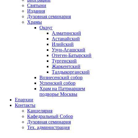
Святыни
Издания
Духовная семинария
Храмы
Округ
Алматинский
Астанайский
Илийский
Узун-Агашский
Отеген-Батырский
Тургенский
Жаркентский
Талдыкорганский
Вознесенский собор
Успенский собор
Храм на Патриаршем
подворье Москвы
Епархии
Контакты
Канцелярия
Кафедральный Собор
Духовная семинария
Тех. администрация