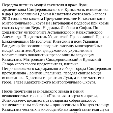
Передача честных мощей святителя и врача Луки,
архиепископа Симферопольского и Крымского, исповедника,
в дар Православной Церкви Казахстана состоялась 5 апреля
2013 года в московском Представительстве Казахстанского
Митрополичьего Округа на Патриаршем подворье при храме
святых мучениц Веры, Надежды, Любови и Софии. По
ходатайству митрополита Астанайского и Казахстанского
Александра Предстоятель Украинской Православной Церкви
Блаженнейший Митрополит Киевский и всея Украины
Владимир благословил подарить частицу многоцелебных
мощей святителя Луки для духовного укрепления и
молитвенного поклонения православным верующим
Казахстана. Митрополит Симферопольский и Крымский
Лазарь через своего представителя, клирика
Петропавловского кафедрального собора города Симферополя
протодиакона Леонтия Спельника, передал святые мощи
исповедника Христова и целителя Луки, а также часть его
гроба, Главе Казахстанского Митрополичьего Округа.
После прочтения евангельского зачала и пения
великопостных тропарей «Покаяния отверзи ми двери,
Жизнодавче», архипастырь поздравил собравшихся со
знаменательным событием – принесением в Южную столицу
Казахстана честных и многоцелебных мощей святителя Луки