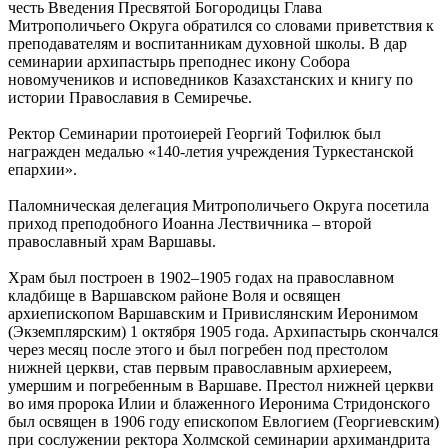
честь Введения Пресвятой Богородицы Глава
Митрополичьего Округа обратился со словами приветствия к
преподавателям и воспитанникам духовной школы. В дар
семинарии архипастырь преподнес икону Собора
новомучеников и исповедников Казахстанских и книгу по
истории Православия в Семиречье.
Ректор Семинарии протоиерей Георгий Тофилюк был
награжден медалью «140-летия учреждения Туркестанской
епархии».
Паломническая делегация Митрополичьего Округа посетила
приход преподобного Иоанна Лествичника – второй
православный храм Варшавы.
Храм был построен в 1902–1905 годах на православном
кладбище в Варшавском районе Воля и освящен
архиепископом Варшавским и Привислянским Иеронимом
(Экземплярским) 1 октября 1905 года. Архипастырь скончался
через месяц после этого и был погребен под престолом
нижней церкви, став первым православным архиереем,
умершим и погребенным в Варшаве. Престол нижней церкви
во имя пророка Илии и блаженного Иеронима Стридонского
был освящен в 1906 году епископом Евлогием (Георгиевским)
при сослужении ректора Холмской семинарии архимандрита