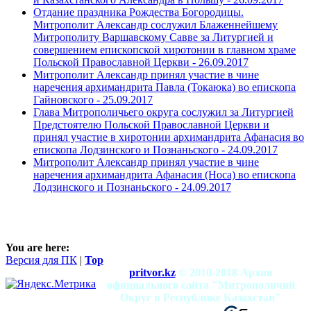
Отдание праздника Рождества Богородицы.
Митрополит Александр сослужил Блаженнейшему
Митрополиту Варшавскому Савве за Литургией и
совершением епископской хиротонии в главном храме
Польской Православной Церкви -
26.09.2017
Митрополит Александр принял участие в чине
наречения архимандрита Павла (Токаюка) во епископа
Гайновского -
25.09.2017
Глава Митрополичьего округа сослужил за Литургией
Предстоятелю Польской Православной Церкви и
принял участие в хиротонии архимандрита Афанасия во
епископа Лодзинского и Познаньского -
24.09.2017
Митрополит Александр принял участие в чине
наречения архимандрита Афанасия (Носа) во епископа
Лодзинского и Познаньского -
24.09.2017
You are here:
Версия для ПК
|
Top
pritvor.kz
© 2010-2018 Архив
официального сайта "Митрополичий
Округ в Республике Казахстан"
mitropolia.kz