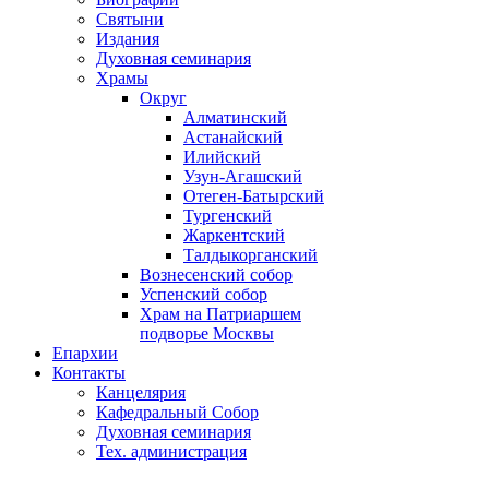
Святыни
Издания
Духовная семинария
Храмы
Округ
Алматинский
Астанайский
Илийский
Узун-Агашский
Отеген-Батырский
Тургенский
Жаркентский
Талдыкорганский
Вознесенский собор
Успенский собор
Храм на Патриаршем
подворье Москвы
Епархии
Контакты
Канцелярия
Кафедральный Собор
Духовная семинария
Тех. администрация