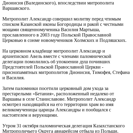
Дионисия (Валединского), впоследствии митрополита
Варшавского.
Митрополит Александр совершил молитву перед чтимым
списком Казанской иконы Богородицы и ракой с честными
мощами священномученика Василия Мартыша,
прославленного в 2003 году Польской Православной
Церковью в сонме новомучеников Холмских и Подляшских.
На церковном кладбище митрополит Александр и
архиепископ Авель вместе с членами паломнической
делегации помолились об упокоении душ почивших
Предстоятелей Польской Православной Церкви -
приснопамятных митрополитов Дионисия, Тимофея, Стефана
и Василия.
Затем паломники посетили церковный дом ухода за
престарелыми «Бетания», расположенный недалеко от
Варшавы в селе Станиславове. Митрополит Александр
осмотрел находящийся на его территории храм во имя
великомученицы царицы Александры и пообщался с
настоятелем и верующими.
Утром 31 октября паломническая делегация Казахстанского
Митрополичьего Округа авиарейсом отбыла из Польши.