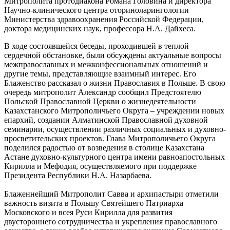
Митрополита протодиакона Романа Головина и директора
Научно-клинического центра оториноларингологии
Министерства здравоохранения Российской Федерации,
доктора медицинских наук, профессора Н.А. Дайхеса.
В ходе состоявшейся беседы, проходившей в теплой
сердечной обстановке, были обсуждены актуальные вопросы
межправославных и межконфессиональных отношений и
другие темы, представляющие взаимный интерес. Его
Блаженство рассказал о жизни Православия в Польше. В свою
очередь митрополит Александр сообщил Предстоятелю
Польской Православной Церкви о жизнедеятельности
Казахстанского Митрополичьего Округа – учреждении новых
епархий, создании Алматинской Православной духовной
семинарии, осуществлении различных социальных и духовно-
просветительских проектов. Глава Митрополичьего Округа
поделился радостью от возведения в столице Казахстана
Астане духовно-культурного центра имени равноапостольных
Кирилла и Мефодия, осуществляемого при поддержке
Президента Республики Н.А. Назарбаева.
Блаженнейший Митрополит Савва и архипастыри отметили
важность визита в Польшу Святейшего Патриарха
Московского и всея Руси Кирилла для развития
двустороннего сотрудничества и укрепления православного