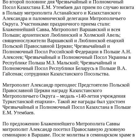
Во второй половине дня Чрезвычайный и Полномочный
Посол Казахстана Е.М. Утембаев дал прием по случаю визита
в Польшу митрополита Астанайского и Казахстанского
Александра и паломнической делегации Митрополичьего
Округа. Участниками праздничного приема стали:
Блаженнейший Савва, Митрополит Варшавский и всея
Польши; архиепископ Люблинский и Холмский Авель;
священнослужители Варшавской и Люблинской епархий
Польской Православной Церкви; Чрезвычайный и
Полномочный Посол Российской Федерации в Польше А.Н.
Алексеев; Чрезвычайный и Полномочный Посол Украины в
Республике Польша М.З. Мальский; Чрезвычайный и
Полномочный Посол Республики Беларусь в Польше В.А.
Гайсенак; сотрудники Казахстанского Посольства.
Митрополит Александр преподнес Предстоятелю Польской
Православной Церкви награду Казахстанского
Митрополичьего Округа – медаль «140-летия учреждения
Туркестанской епархии». Такой же награды был удостоен
Чрезвычайный и Полномочный Посол Казахстана в Польше
Е.М. Утембаев.
По предложению Блаженнейшего Митрополита Саввы
митрополит Александр посетил Православную духовную
семинарию в Варшаве. После молитвы в семинарском храме в