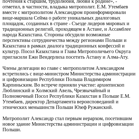
почтения к старшим, трудолюбия, любви к родине», -
отметил, в частности, владыка митрополит. Е.М. Утембаев
вместе с митрополитом Александром проинформировали
вице-маршала Сейма о работе уникальных диалоговых
площадок, созданных в стране - Съезде лидеров мировых и
традиционных религий, проходящем в Астане, и Ассамблее
народа Казахстана. Стороны обсудили возможные
перспективы сотрудничества между регионами Польши и
Казахстана в рамках диалога традиционных конфессий и
культур. Посол Казахстана и Глава Митрополичьего Округа
пригласили Ежи Вендерлиха посетить Астану и Алма-Ату.
Члены делегации во главе с митрополитом Александром
встретились с вице-министром Министерства администрации
и цифровизации Республики Польша Владимиром
Карпиньским. Во встрече приняли участие: архиепископ
Люблинский и Холмский Авель, Чрезвычайный и
Полномочный Посол Республики Казахстан в Польше Е.М.
Утембаев, директор Департамента вероисповеданий и
этнических меньшинств Польши Юзеф Ружанский.
Митрополит Александр стал первым иерархом, посетившим
новое здание Министерства администрации и цифровизации
Польши.