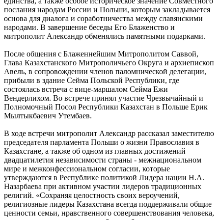
единства, а также особое историческое значение Совместного
послания народам России и Польши, которым закладывается
основа для диалога и соработничества между славянскими
народами. В завершение беседы Его Блаженство и
митрополит Александр обменялись памятными подарками.
После общения с Блаженнейшим Митрополитом Саввой,
Глава Казахстанского Митрополичьего Округа и архиепископ
Авель, в сопровождении членов паломнической делегации,
прибыли в здание Сейма Польской Республики, где
состоялась встреча с вице-маршалом Сейма Ежи
Вендерлихом. Во встрече принял участие Чрезвычайный и
Полномочный Посол Республики Казахстан в Польше Ерик
Мылтыкбаевич Утембаев.
В ходе встречи митрополит Александр рассказал заместителю
председателя парламента Польши о жизни Православия в
Казахстане, а также об одном из главных достижений
двадцатилетия независимости страны - межнациональном
мире и межконфессиональном согласии, которые
утверждаются в Республике политикой Лидера нации Н.А.
Назарбаева при активном участии лидеров традиционных
религий. «Сохраняя целостность своих вероучений,
религиозные лидеры Казахстана всегда поддерживали общие
ценности семьи, нравственного совершенствования человека,