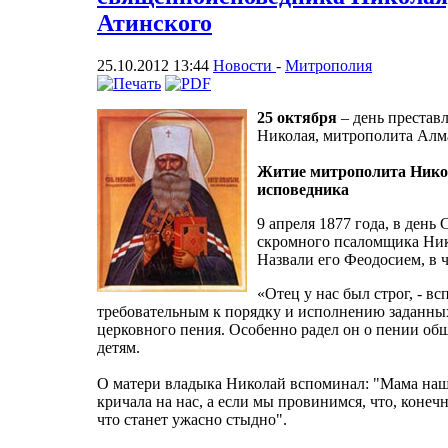
Атинского
25.10.2012 13:44
Новости
-
Митрополия
25 октября
– день престав
Николая, митрополита Алм
Житие митрополита Никол
исповедника
9 апреля 1877 года, в день
скромного псаломщика Ник
Назвали его Феодосием, в ч
«Отец у нас был строг, - в
требовательным к порядку и исполнению заданны
церковного пения. Особенно радел он о пении об
детям.
О матери владыка Николай вспоминал: "Мама наша
кричала на нас, а если мы провинимся, что, конеч
что станет ужасно стыдно".