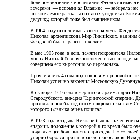
Большое значение в воспитании Феодосия имела 
вечерами, — вспоминал Владыка, — забирала нас 
нескончаемые рассказы о святых угодниках Божии
дедушку, который тоже был священником.
В 1904 году исполнилась заветная мечта Феодосия
Николая, архиепископа Мир Ликийских, над ним 
Феодосий был наречен Николаем.
В мае 1905 года, в день памяти покровителя Нил
монах Николай был рукоположен в сан иеродиакона
совершена его хиротония во иеромонаха.
Проучившись 4 года под покровом преподобного Се
Николай успешно закончил Московскую Духовну
В октябре 1919 года в Чернигове архимандрит Ни
Стародубского, викария Черниговской епархии. 
проходило под благодатным покровительством Св
которого Владыка очень почитал.
В 1923 года владыка Николай был назначен епис
епархии, положение в которой в то время было о
подавляющее большинство приходов. Но со своей
упорно боролся против врагов православия. Исхо