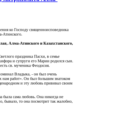
ления ко Господу священноисповедника
а-Атинского.
ая, Алма-Атинского и Казахстанского,
 Светлого праздника Пасхи, в семье
ифора и супруги его Марии родился сын.
есть св. мученика Феодосия.
споминал Владыка, - он был очень
х нам работ». Он был большим знатоком
щенародном и эту любовь прививал своим
 была сама любовь. Она никогда не
но, бывало, то она посмотрит так жалобно,