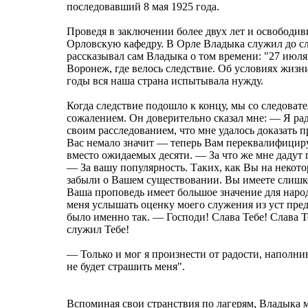
последовавший 8 мая 1925 года.
Проведя в заключении более двух лет и освободи
Орловскую кафедру. В Орле Владыка служил до сл
рассказывал сам Владыка о том времени: "27 июля 
Воронеж, где велось следствие. Об условиях жизни
годы вся наша страна испытывала нужду.
Когда следствие подошло к концу, мы со следовате
сожалением. Он доверительно сказал мне: — Я рад
своим расследованием, что мне удалось доказать п
Вас немало значит — теперь Вам переквалифициру
вместо ожидаемых десяти. — За что же мне дадут 
— За вашу популярность. Таких, как Вы на некото
забыли о Вашем существовании. Вы имеете слишк
Ваша проповедь имеет большое значение для наро
меня услышать оценку моего служения из уст пред
было именно так. — Господи! Слава Тебе! Слава Те
служил Тебе!
— Только и мог я произнести от радости, наполни
не будет страшить меня".
Вспоминая свои странствия по лагерям, Владыка м