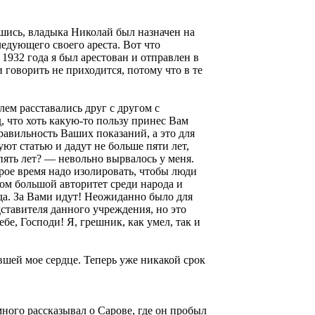
вшись, владыка Николай был назначен на
едующего своего ареста. Вот что
1932 года я был арестован и отправлен в
 говорить не приходится, потому что в те
лем расставались друг с другом с
, что хоть какую-то пользу принес Вам
равильность Ваших показаний, а это для
ют статью и дадут не больше пяти лет,
пять лет? — невольно вырвалось у меня.
рое время надо изолировать, чтобы люди
ом большой авторитет среди народа и
да. За Вами идут! Неожиданно было для
ставителя данного учреждения, но это
бе, Господи! Я, грешник, как умел, так и
вшей мое сердце. Теперь уже никакой срок
ного рассказывал о Сарове, где он пробыл