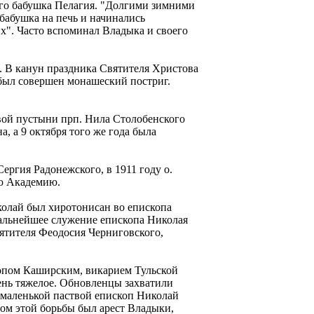
его бабушка Пелагия. "Долгими зимними
бабушка на печь и начинались
х". Часто вспоминал Владыка и своего
. В канун праздника Святителя Христова
был совершен монашеский постриг.
овой пустыни прп. Нила Столобенского
, а 9 октября того же года была
ргия Радонежского, в 1911 году о.
ю Академию.
колай был хиротонисан во епископа
Дальнейшее служение епископа Николая
ятителя Феодосия Черниговского,
копом Каширским, викарием Тульской
чень тяжелое. Обновленцы захватили
 маленькой паствой епископ Николай
дом этой борьбы был арест Владыки,