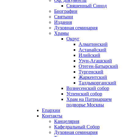
Оф. документы
Священный Синод
Биографии
Святыни
Издания
Духовная семинария
Храмы
Округ
Алматинский
Астанайский
Илийский
Узун-Агашский
Отеген-Батырский
Тургенский
Жаркентский
Талдыкорганский
Вознесенский собор
Успенский собор
Храм на Патриаршем
подворье Москвы
Епархии
Контакты
Канцелярия
Кафедральный Собор
Духовная семинария