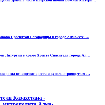
ящение храма в честь Иверской иконы Божией Матери…
Собора Пресвятой Богородицы в городе Алма-Ате. …
ной Литургии в храме Христа Спасителя города Ал…
совершил освящение креста и купола строящегося …
теля Казахстана -
, митрополита Алма-