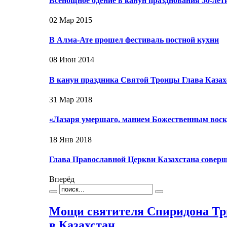
Всенощное бдение в канун празднования 50-ле
02 Мар 2015
В Алма-Ате прошел фестиваль постной кухни
08 Июн 2014
В канун праздника Святой Троицы Глава Каза
31 Мар 2018
«Лазаря умершаго, манием Божественным воскр
18 Янв 2018
Глава Православной Церкви Казахстана соверш
Вперёд
Мощи святителя Спиридона Тр
в Казахстан