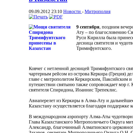
09.09.2012 23:10
Новости
-
Митрополия
9 сентября
, поздним вече
Ату – по благословению Св
Руси Кирилла была принесе
десница святителя и чудот
Тримифунтского.
Ковчег с нетленной десницей Тримифунтского свя
чартерным рейсом из острова Керкира (Греция) д
главе с митрополитом Керкирским, Паксийским и
путешествии святыню также сопровождает мэр г. 
святителя Спиридона, Иоаннис Трепеклис.
Авиаперелет из Керкиры в Алма-Ату и дальнейше
Казахстану осуществляется благодаря поддержке 
В международном аэропорту Алма-Аты чудотворн
Глава Казахстанского Митрополичьего Округа ми
Александр, благочинный Алматинского церковног
Захаров, секретарь Митрополичьего Округа О.Н.