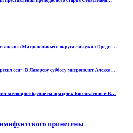
тия преставления преподобного старца Севастиана…
хстанского Митрополичьего округа сослужил Предст…
есил еси». В Лазареву субботу митрополит Алекса…
ил всенощное бдение на праздник Богоявления в В…
имифунтского принесены