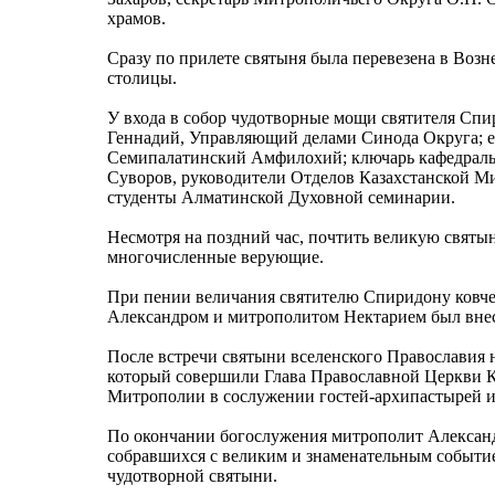
храмов.
Сразу по прилете святыня была перевезена в Во
столицы.
У входа в собор чудотворные мощи святителя Спи
Геннадий, Управляющий делами Синода Округа; е
Семипалатинский Амфилохий; ключарь кафедраль
Суворов, руководители Отделов Казахстанской М
студенты Алматинской Духовной семинарии.
Несмотря на поздний час, почтить великую святы
многочисленные верующие.
При пении величания святителю Спиридону ковче
Александром и митрополитом Нектарием был внес
После встречи святыни вселенского Православия 
который совершили Глава Православной Церкви К
Митрополии в сослужении гостей-архипастырей и
По окончании богослужения митрополит Алексан
собравшихся с великим и знаменательным событие
чудотворной святыни.