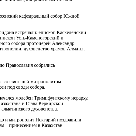
знесенский кафедральный собор Южной
ридона встречали: епископ Каскеленский
пископ Усть-Каменогорский и
ного собора протоиерей Александр
итрополии, духовенство храмов Алматы,
ню Православия собрались
г со святыней митрополитом
ен под своды собора.
начался молебен Тримифунтскому иерарху,
азахстана и Глава Керкирской
 алматинского духовенства.
др и митрополит Нектарий поздравили
м – принесением в Казахстан