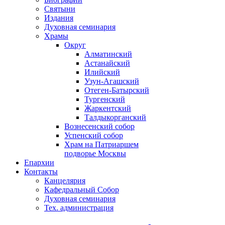
Святыни
Издания
Духовная семинария
Храмы
Округ
Алматинский
Астанайский
Илийский
Узун-Агашский
Отеген-Батырский
Тургенский
Жаркентский
Талдыкорганский
Вознесенский собор
Успенский собор
Храм на Патриаршем
подворье Москвы
Епархии
Контакты
Канцелярия
Кафедральный Собор
Духовная семинария
Тех. администрация