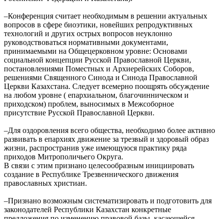
–Конференция считает необходимым в решении актуальных
вопросов в сфере биоэтики, новейших репродуктивных
технологий и других острых вопросов неуклонно
руководствоваться нормативными документами,
принимаемыми на Общецерковном уровне: Основами
социальной концепции Русской Православной Церкви,
постановлениями Поместных и Архиерейских Соборов,
решениями Священного Синода и Синода Православной
Церкви Казахстана. Следует всемерно поощрять обсуждение
на любом уровне ( епархиальном, благочинническом и
приходском) проблем, выносимых в Межсоборное
присутствие Русской Православной Церкви.
–Для оздоровления всего общества, необходимо более активно
развивать в епархиях движение за трезвый и здоровый образ
жизни, распространив уже имеющуюся практику ряда
приходов Митрополичьего Округа.
В связи с этим признано целесообразным инициировать
создание в Республике Трезвеннического движения
православных христиан.
–Признано возможным систематизировать и подготовить для
законодателей Республики Казахстан конкретные
предложения по изменению правовой базы, касающейся