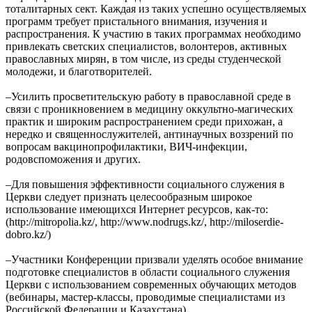
тоталитарных сект. Каждая из таких успешно осуществляемых
программ требует пристального внимания, изучения и
распространения. К участию в таких программах необходимо
привлекать светских специалистов, волонтеров, активных
православных мирян, в том числе, из среды студенческой
молодежи, и благотворителей.
–Усилить просветительскую работу в православной среде в
связи с проникновением в медицину оккультно-магических
практик и широким распространением среди прихожан, а
нередко и священнослужителей, антинаучных воззрений по
вопросам вакцинопрофилактики, ВИЧ-инфекции,
родовспоможения и других.
–Для повышения эффективности социального служения в
Церкви следует признать целесообразным широкое
использование имеющихся Интернет ресурсов, как-то:
(http://mitropolia.kz/, http://www.nodrugs.kz/, http://miloserdie-
dobro.kz/)
–Участники Конференции призвали уделять особое внимание
подготовке специалистов в области социального служения
Церкви с использованием современных обучающих методов
(вебинары, мастер-классы, проводимые специалистами из
Российской Федерации и Казахстана).