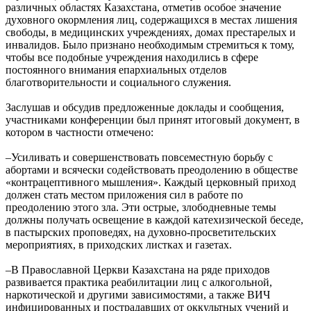
различных областях Казахстана, отметив особое значение
духовного окормления лиц, содержащихся в местах лишения
свободы, в медицинских учреждениях, домах престарелых и
инвалидов. Было признано необходимым стремиться к тому,
чтобы все подобные учреждения находились в сфере
постоянного внимания епархиальных отделов
благотворительности и социального служения.
Заслушав и обсудив предложенные доклады и сообщения,
участниками конференции был принят итоговый документ, в
котором в частности отмечено:
–Усиливать и совершенствовать повсеместную борьбу с
абортами и всячески содействовать преодолению в обществе
«контрацептивного мышления». Каждый церковный приход
должен стать местом приложения сил в работе по
преодолению этого зла. Эти острые, злободневные темы
должны получать освещение в каждой катехизической беседе,
в пастырских проповедях, на духовно-просветительских
мероприятиях, в приходских листках и газетах.
–В Православной Церкви Казахстана на ряде приходов
развивается практика реабилитации лиц с алкогольной,
наркотической и другими зависимостями, а также ВИЧ
инфицированных и пострадавших от оккультных учений и