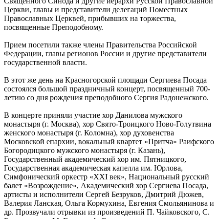
Священного Синода и другие иерархи Русской Православной
Церкви, главы и представители делегаций Поместных
Православных Церквей, прибывших на торжества,
посвященные Преподобному.
Прием посетили также члены Правительства Российской
Федерации, главы регионов России и другие представители
государственной власти.
В этот же день на Красногорской площади Сергиева Посада
состоялся большой праздничный концерт, посвященный 700-
летию со дня рождения преподобного Сергия Радонежского.
В концерте приняли участие хор Данилова мужского
монастыря (г. Москва), хор Свято-Троицкого Ново-Голутвина
женского монастыря (г. Коломна), хор духовенства
Московской епархии, вокальный квартет «Притча» Раифского
Богородицкого мужского монастыря (г. Казань),
Государственный академический хор им. Пятницкого,
Государственная академическая капелла им. Юрлова,
Симфонический оркестр «XXI век», Национальный русский
балет «Возрождение», Академический хор Сергиева Посада,
артисты и исполнители Сергей Безруков, Дмитрий Дюжев,
Валерия Ланская, Ольга Кормухина, Евгения Смольянинова и
др. Прозвучали отрывки из произведений П. Чайковского, С.