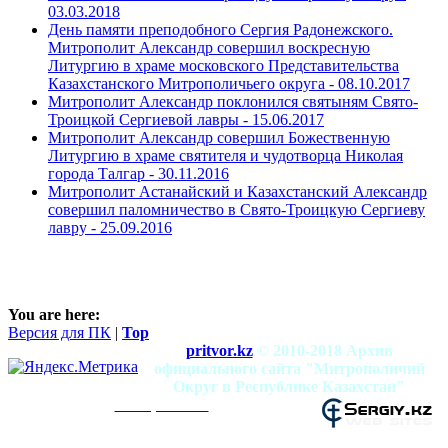
03.03.2018
День памяти преподобного Сергия Радонежского.
Митрополит Александр совершил воскресную
Литургию в храме московского Представительства
Казахстанского Митрополичьего округа -
08.10.2017
Митрополит Александр поклонился святыням Свято-
Троицкой Сергиевой лавры -
15.06.2017
Митрополит Александр совершил Божественную
Литургию в храме святителя и чудотворца Николая
города Талгар -
30.11.2016
Митрополит Астанайский и Казахстанский Александр
совершил паломничество в Свято-Троицкую Сергиеву
лавру -
25.09.2016
You are here:
Версия для ПК
|
Top
pritvor.kz
© 2010-2018 Архив
официального сайта "Митрополичий
Округ в Республике Казахстан"
mitropolia.kz
Использование материалов разрешено при
условии наличия активной ссылки на сайт