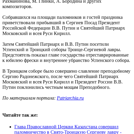
Рахманинова, М. Глинки, А. Бородина и других
композиторов.
Собравшихся на площади паломников и гостей праздника
приветствовали прибывший в Сергиев Посад Президент
Российской Федерации В.В. Путин и Святейший Патриарх
Московский и всея Руси Кирилл.
Затем Святейший Патриарх и В.В. Путин посетили
Успенский и Троицкий соборы Троице-Сергиевой лавры.
Предстоятель показал главе государства отреставрированные
к юбилею фрески и внутреннее убранство Успенского собора.
В Троицком соборе было совершено славление преподобному
Сергию Радонежского, после чего Святейший Патриарх
Московский и всея Руси Кирилл и Президент России В.В.
Путин поклонились честным мощам Преподобного.
По материалам портала:
Patriarchia.ru
Читайте так же:
Глава Православной Церкви Казахстана совершил
паломничество в Свято-Троицкую Сергиеву лавру -