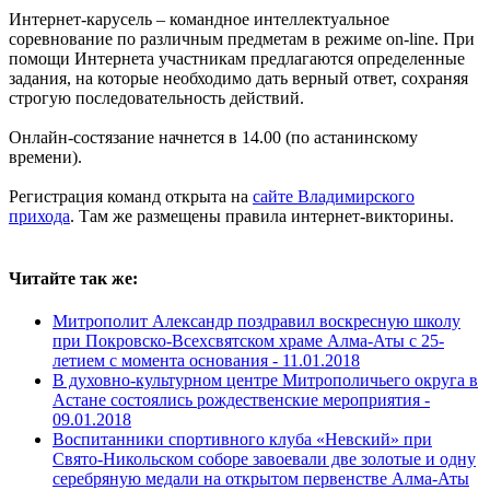
Интернет-карусель – командное интеллектуальное
соревнование по различным предметам в режиме on-line. При
помощи Интернета участникам предлагаются определенные
задания, на которые необходимо дать верный ответ, сохраняя
строгую последовательность действий.
Онлайн-состязание начнется в 14.00 (по астанинскому
времени).
Регистрация команд открыта на
сайте Владимирского
прихода
. Там же размещены правила интернет-викторины.
Читайте так же:
Митрополит Александр поздравил воскресную школу
при Покровско-Всехсвятском храме Алма-Аты с 25-
летием с момента основания -
11.01.2018
В духовно-культурном центре Митрополичьего округа в
Астане состоялись рождественские мероприятия -
09.01.2018
Воспитанники спортивного клуба «Невский» при
Свято-Никольском соборе завоевали две золотые и одну
серебряную медали на открытом первенстве Алма-Аты