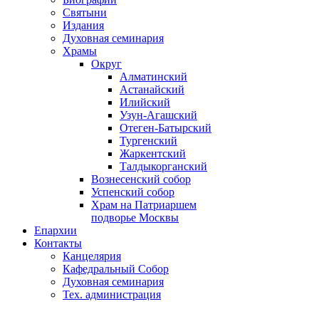
Святыни
Издания
Духовная семинария
Храмы
Округ
Алматинский
Астанайский
Илийский
Узун-Агашский
Отеген-Батырский
Тургенский
Жаркентский
Талдыкорганский
Вознесенский собор
Успенский собор
Храм на Патриаршем
подворье Москвы
Епархии
Контакты
Канцелярия
Кафедральный Собор
Духовная семинария
Тех. администрация