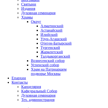
Святыни
Издания
Духовная семинария
Храмы
Округ
Алматинский
Астанайский
Илийский
Узун-Агашский
Отеген-Батырский
Тургенский
Жаркентский
Талдыкорганский
Вознесенский собор
Успенский собор
Храм на Патриаршем
подворье Москвы
Епархии
Контакты
Канцелярия
Кафедральный Собор
Духовная семинария
Тех. администрация