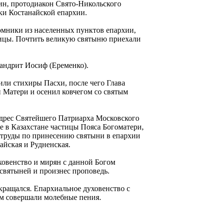
ин, протодиакон Свято-Никольского
и Костанайской епархии.
мники из населенных пунктов епархии,
ицы. Почтить великую святыню приехали
андрит Иосиф (Еременко).
ли стихиры Пасхи, после чего Глава
 Матери и осенил ковчегом со святым
адрес Святейшего Патриарха Московского
е в Казахстане частицы Пояса Богоматери,
 труды по принесению святыни в епархии
айская и Рудненская.
овенство и мирян с данной Богом
святыней и произнес проповедь.
кращался. Епархиальное духовенство с
ом совершали молебные пения.