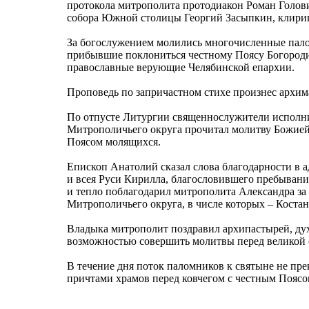
протокола митрополита протодиакон Роман Голов
собора Южной столицы Георгий Засыпкин, клирик
За богослужением молились многочисленные пало
прибывшие поклониться честному Поясу Богород
православные верующие Челябинской епархии.
Проповедь по запричастном стихе произнес архим
По отпусте Литургии священнослужители исполни
Митрополичьего округа прочитал молитву Божией
Поясом молящихся.
Епископ Анатолий сказал слова благодарности в 
и всея Руси Кирилла, благословившего пребывани
и тепло поблагодарил митрополита Александра за
Митрополичьего округа, в числе которых – Костан
Владыка митрополит поздравил архипастырей, дух
возможностью совершить молитвы перед великой 
В течение дня поток паломников к святыне не пре
причтами храмов перед ковчегом с честным Пояс