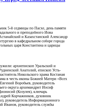
ьник 5-й седмицы по Пасхе, день памяти
адального и преподобного Иова
Астанайский и Казахстанский Александр
тургию в кафедральном соборе города
тольных царя Константина и царицы
лужили: архиепископ Уральский и
удненский Анатолий, епископ Усть-
стоятель Никольского храма Костаная
рама в честь иконы Божией Матери «Всех
 Евгений Воробьев, руководитель
чьего округа архимандрит Иосиф
Дионисий (Козулев), ключарь
 Андрей Корчажников, духовник
ко), руководитель Информационного
ий Иванов, руководитель службы