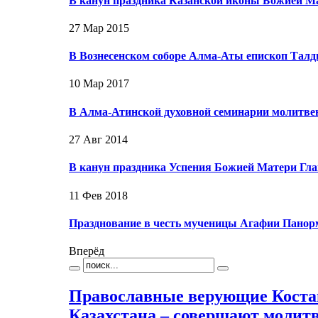
В канун праздника Казанской иконы Божией М
27 Мар 2015
В Вознесенском соборе Алма-Аты епископ Тал
10 Мар 2017
В Алма-Атинской духовной семинарии молитвен
27 Авг 2014
В канун праздника Успения Божией Матери Гл
11 Фев 2018
Празднование в честь мученицы Агафии Панорм
Вперёд
Православные верующие Коста
Казахстана – совершают молит