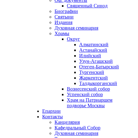
Оф. документы
Священный Синод
Биографии
Святыни
Издания
Духовная семинария
Храмы
Округ
Алматинский
Астанайский
Илийский
Узун-Агашский
Отеген-Батырский
Тургенский
Жаркентский
Талдыкорганский
Вознесенский собор
Успенский собор
Храм на Патриаршем
подворье Москвы
Епархии
Контакты
Канцелярия
Кафедральный Собор
Духовная семинария