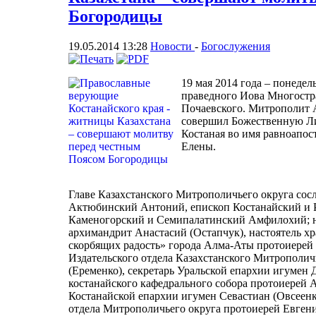
Богородицы
19.05.2014 13:28
Новости
-
Богослужения
19 мая 2014 года – понедел
праведного Иова Многостр
Почаевского. Митрополит 
совершил Божественную Ли
Костаная во имя равноапос
Елены.
Главе Казахстанского Митрополичьего округа сос
Актюбинский Антоний, епископ Костанайский и Р
Каменогорский и Семипалатинский Амфилохий; на
архимандрит Анастасий (Остапчук), настоятель х
скорбящих радость» города Алма-Аты протоиерей
Издательского отдела Казахстанского Митрополи
(Еременко), секретарь Уральской епархии игумен 
костанайского кафедрального собора протоиерей
Костанайской епархии игумен Севастиан (Овсеен
отдела Митрополичьего округа протоиерей Евген