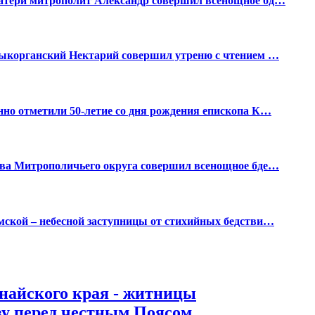
атери митрополит Александр совершил всенощное бд…
дыкорганский Нектарий совершил утреню с чтением …
но отметили 50-летие со дня рождения епископа К…
ава Митрополичьего округа совершил всенощное бде…
ской – небесной заступницы от стихийных бедстви…
найского края - житницы
ву перед честным Поясом