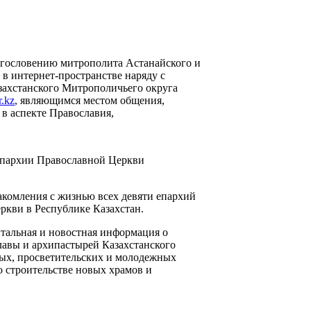
лагословению митрополита Астанайского и
 в интернет-пространстве наряду с
ахстанского Митрополичьего округа
r.kz
, являющимся местом общения,
 в аспекте Православия,
епархии Православной Церкви
акомления с жизнью всех девяти епархий
ркви в Республике Казахстан.
нтальная и новостная информация о
лавы и архипастырей Казахстанского
ых, просветительских и молодежных
о строительстве новых храмов и