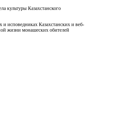
ела культуры Казахстанского
х и исповедниках Казахстанских и веб-
нной жизни монашеских обителей