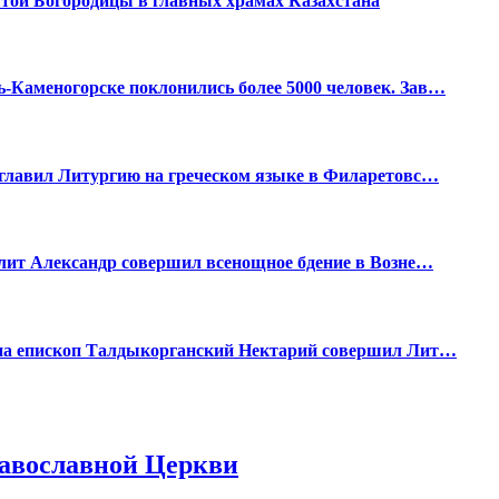
ятой Богородицы в главных храмах Казахстана
Каменогорске поклонились более 5000 человек. Зав…
зглавил Литургию на греческом языке в Филаретовс…
лит Александр совершил всенощное бдение в Возне…
ина епископ Талдыкорганский Нектарий совершил Лит…
равославной Церкви