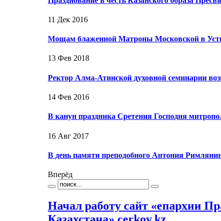
Празднование в честь Казанского образа Пресв
11 Дек 2016
Мощам блаженной Матроны Московской в Усть-
13 Фев 2018
Ректор Алма-Атинской духовной семинарии во
14 Фев 2016
В канун праздника Сретения Господня митропо
16 Авг 2017
В день памяти преподобного Антония Римлян
Вперёд
Начал работу сайт «епархии П
Казахстана» cerkov.kz