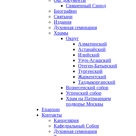
Оф. документы
Священный Синод
Биографии
Святыни
Издания
Духовная семинария
Храмы
Округ
Алматинский
Астанайский
Илийский
Узун-Агашский
Отеген-Батырский
Тургенский
Жаркентский
Талдыкорганский
Вознесенский собор
Успенский собор
Храм на Патриаршем
подворье Москвы
Епархии
Контакты
Канцелярия
Кафедральный Собор
Духовная семинария