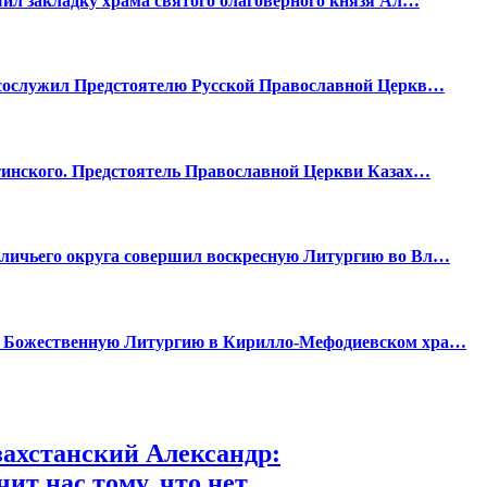
ил закладку храма святого благоверного князя Ал…
сослужил Предстоятелю Русской Православной Церкв…
тинского. Предстоятель Православной Церкви Казах…
личьего округа совершил воскресную Литургию во Вл…
л Божественную Литургию в Кирилло-Мефодиевском хра…
ахстанский Александр:
ит нас тому, что нет