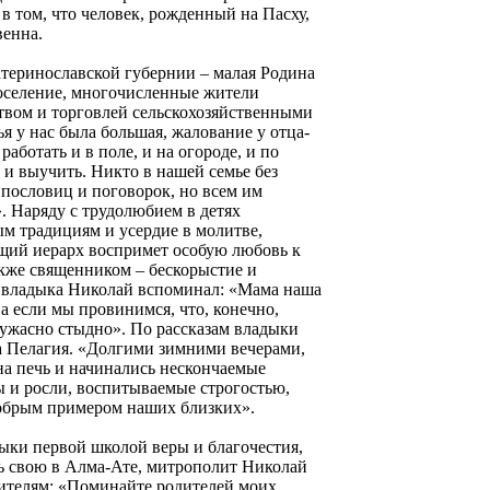
в том, что человек, рожденный на Пасху,
венна.
теринославской губернии – малая Родина
поселение, многочисленные жители
твом и торговлей сельскохозяйственными
 у нас была большая, жалование у отца-
ботать и в поле, и на огороде, и по
ь и выучить. Никто в нашей семье без
 пословиц и поговорок, но всем им
. Наряду с трудолюбием в детях
ым традициям и усердие в молитве,
ущий иерарх воспримет особую любовь к
акже священником – бескорыстие и
ри владыка Николай вспоминал: «Мама наша
 а если мы провинимся, что, конечно,
т ужасно стыдно». По рассказам владыки
а Пелагия. «Долгими зимними вечерами,
на печь и начинались нескончаемые
 и росли, воспитываемые строгостью,
добрым примером наших близких».
дыки первой школой веры и благочестия,
ть свою в Алма-Ате, митрополит Николай
ителям: «Поминайте родителей моих,