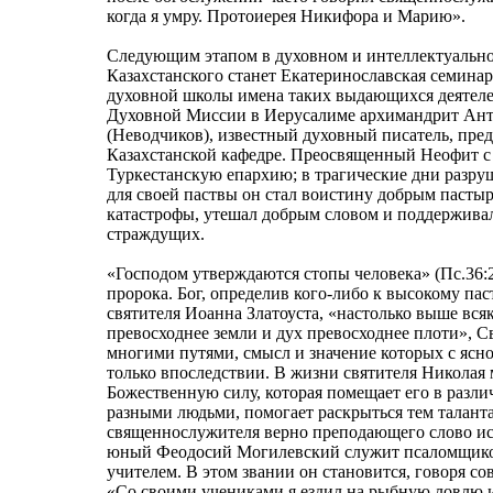
когда я умру. Протоиерея Никифора и Марию».
Следующим этапом в духовном и интеллектуальн
Казахстанского станет Екатеринославская семина
духовной школы имена таких выдающихся деятеле
Духовной Миссии в Иерусалиме архимандрит Ант
(Неводчиков), известный духовный писатель, пре
Казахстанской кафедре. Преосвященный Неофит с 
Туркестанскую епархию; в трагические дни разру
для своей паствы он стал воистину добрым пастыр
катастрофы, утешал добрым словом и поддержива
страждущих.
«Господом утверждаются стопы человека» (Пс.36:2
пророка. Бог, определив кого-либо к высокому п
святителя Иоанна Златоуста, «настолько выше вся
превосходнее земли и дух превосходнее плоти», 
многими путями, смысл и значение которых с ясн
только впоследствии. В жизни святителя Николая
Божественную силу, которая помещает его в различ
разными людьми, помогает раскрыться тем талант
священнослужителя верно преподающего слово ис
юный Феодосий Могилевский служит псаломщиком
учителем. В этом звании он становится, говоря 
«Со своими учениками я ездил на рыбную ловлю и