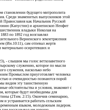
ом становлении будущего митрополита
рия. Среди знаменитых выпускников этой
й Православия как Начальник Русской
онин (Капустин) и архиепископ Неофит
дшественник владыки Николая на
1883 по 1892 год возглавлял
шительного Верненского землетрясения
ем (Ин.10:11), сам отпевал жертв
л материально осиротевших и
3), - слышим мы голос ветхозаветного
астырскому служению, которое по мысли
кого служения, насколько небо
Своим Промыслом приуготовляет человека
остью и очевидностью познаются порой
 мы видим эту таинственную
ные обстоятельства и условия, знакомит с
ам, которые будут необходимы для
тины (2Тим. 2:15). Окончив семинарию,
 и устраивается работать сельским
современным языком, молодежным лидером.
 там рассказывал им хорошо