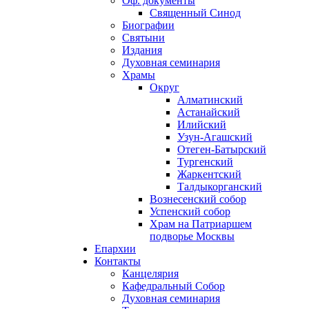
Оф. документы
Священный Синод
Биографии
Святыни
Издания
Духовная семинария
Храмы
Округ
Алматинский
Астанайский
Илийский
Узун-Агашский
Отеген-Батырский
Тургенский
Жаркентский
Талдыкорганский
Вознесенский собор
Успенский собор
Храм на Патриаршем
подворье Москвы
Епархии
Контакты
Канцелярия
Кафедральный Собор
Духовная семинария