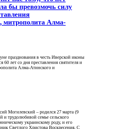
гла бы превозмочь силу
ставления
, митрополита Алма-
нуне празднования в честь Иверской иконы
 60 лет со дня преставления святителя и
рополита Алма-Атинского и
сий Могилевский – родился 27 марта (9
ой и трудолюбивой семье сельского
ническому украинскому роду, и его
дник Светлого Христова Воскресения. С