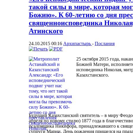
такой силы в мире, которая мо
Божию». К 60-летию со дня пре
священноисповедника Николая
Атинского
24.10.2015 00:16
Архипастырь
-
Послания
25 октября 2015 года, нака
Божией Матери, исполняется
исповедника Николая, мит
Казахстанского.
Будущий Казахстанский святитель – в миру Феодо
апреля по новому стилю) 1877 года в благочестив
псаломщика Никифора, принадлежавшего к священ
супруги Марии. День рождения пришелся на праз