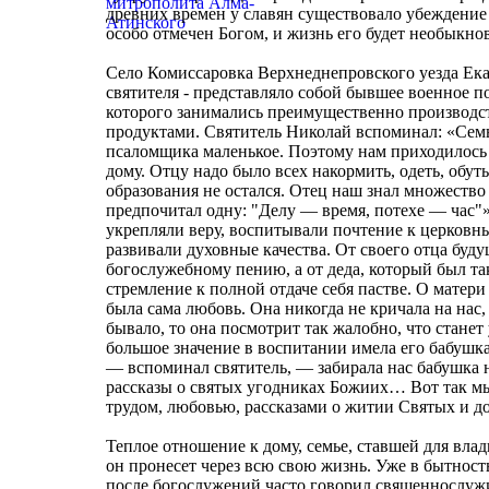
древних времен у славян существовало убеждение 
особо отмечен Богом, и жизнь его будет необыкно
Село Комиссаровка Верхнеднепровского уезда Ека
святителя - представляло собой бывшее военное 
которого занимались преимущественно производс
продуктами. Святитель Николай вспоминал: «Семья
псаломщика маленькое. Поэтому нам приходилось ра
дому. Отцу надо было всех накормить, одеть, обут
образования не остался. Отец наш знал множество
предпочитал одну: "Делу — время, потехе — час"»
укрепляли веру, воспитывали почтение к церковн
развивали духовные качества. От своего отца буд
богослужебному пению, а от деда, который был т
стремление к полной отдаче себя пастве. О мате
была сама любовь. Она никогда не кричала на нас,
бывало, то она посмотрит так жалобно, что стане
большое значение в воспитании имела его бабушк
— вспоминал святитель, — забирала нас бабушка 
рассказы о святых угодниках Божиих… Вот так мы
трудом, любовью, рассказами о житии Святых и 
Теплое отношение к дому, семье, ставшей для вла
он пронесет через всю свою жизнь. Уже в бытнос
после богослужений часто говорил священнослуж