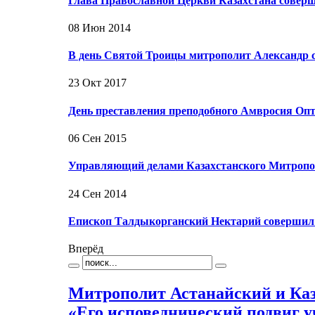
Глава Православной Церкви Казахстана соверш
08 Июн 2014
В день Святой Троицы митрополит Александр 
23 Окт 2017
День преставления преподобного Амвросия Оп
06 Сен 2015
Управляющий делами Казахстанского Митропо
24 Сен 2014
Епископ Талдыкорганский Нектарий соверши
Вперёд
Митрополит Астанайский и Каз
«Его исповеднический подвиг уч