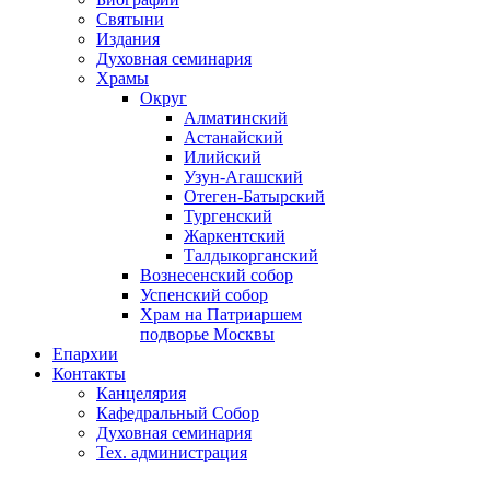
Святыни
Издания
Духовная семинария
Храмы
Округ
Алматинский
Астанайский
Илийский
Узун-Агашский
Отеген-Батырский
Тургенский
Жаркентский
Талдыкорганский
Вознесенский собор
Успенский собор
Храм на Патриаршем
подворье Москвы
Епархии
Контакты
Канцелярия
Кафедральный Собор
Духовная семинария
Тех. администрация