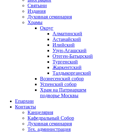
Святыни
Издания
Духовная семинария
Храмы
Округ
Алматинский
Астанайский
Илийский
Узун-Агашский
Отеген-Батырский
Тургенский
Жаркентский
Талдыкорганский
Вознесенский собор
Успенский собор
Храм на Патриаршем
подворье Москвы
Епархии
Контакты
Канцелярия
Кафедральный Собор
Духовная семинария
Тех. администрация