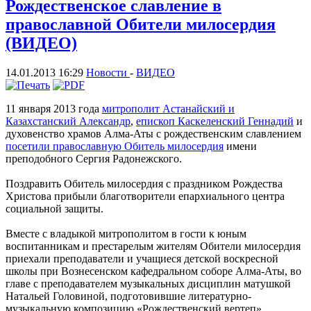
Рождественское славление в
православной Обители милосердия
(ВИДЕО)
14.01.2013 16:29
Новости
-
ВИДЕО
11 января 2013 года
митрополит Астанайский и
Казахстанский Александр
,
епископ Каскеленский Геннадий
и
духовенство храмов Алма-Аты с рождественским славлением
посетили православную Обитель милосердия
имени
преподобного Сергия Радонежского.
Поздравить Обитель милосердия с праздником Рождества
Христова прибыли благотворители епархиального центра
социальной защиты.
Вместе с владыкой митрополитом в гости к юным
воспитанникам и престарелым жителям Обители милосердия
приехали преподаватели и учащиеся детской воскресной
школы при Вознесенском кафедральном соборе Алма-Аты, во
главе с преподавателем музыкальных дисциплин матушкой
Натальей Головиной, подготовившие литературно-
музыкальную композицию «Рождественский вертеп».