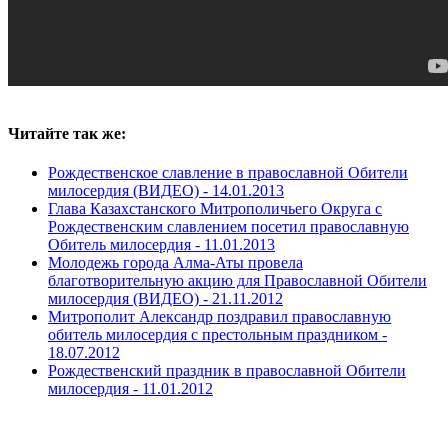
Читайте так же:
Рождественское славление в православной Обители
милосердия (ВИДЕО) -
14.01.2013
Глава Казахстанского Митрополичьего Округа с
Рождественским славлением посетил православную
Обитель милосердия -
11.01.2013
Молодежь города Алма-Аты провела
благотворительную акцию для Православной Обители
милосердия (ВИДЕО) -
21.11.2012
Митрополит Александр поздравил православную
обитель милосердия с престольным праздником -
18.07.2012
Рождественский праздник в православной Обители
милосердия -
11.01.2012