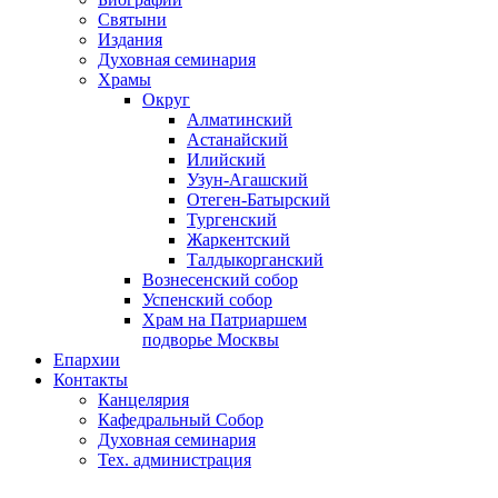
Святыни
Издания
Духовная семинария
Храмы
Округ
Алматинский
Астанайский
Илийский
Узун-Агашский
Отеген-Батырский
Тургенский
Жаркентский
Талдыкорганский
Вознесенский собор
Успенский собор
Храм на Патриаршем
подворье Москвы
Епархии
Контакты
Канцелярия
Кафедральный Собор
Духовная семинария
Тех. администрация