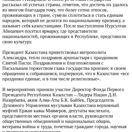
рассказал об успехах страны, отметив, что достичь их удалось
во многом благодаря тому, что более сотни этносов,
проживающих в стране, сумели сплотиться и стать единым
народом, который не делится по национальному признаку, а
называет себя казахстанцами. После выступления Нурсултан
Абишевич посетил ярмарку, где представители
национальностей, проживающих в Республике, представили
свою культуру.
Президент Казахстана приветствовал митрополита
Александра, тепло поздравив архипастыря с праздником
Святой Пасхи. Поздравления и благопожелания с
Пасхальным торжеством глава государства произнес в своем
обращении к собравшимся, подчеркнув, что в Казахстане «все
праздники единые, и в том числе религиозные».
В мероприятиях приняли участие Директор Фонда Первого
Президента Республики Казахстан – Лидера Нации Д.Н.
Назарбаева, аким Алма-Аты Б.К. Байбек, Председатель
Духовного Управления мусульман Казахстана верховный
муфтий Ержан кажы Маямеров, депутаты маслихата,
представители местных органов власти, руководители
общественных объединений и национальных общин,
ветераны войны и труда, почетные граждане города, научная
и творческая интеллигенция.