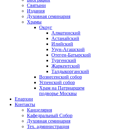
Святыни
Издания
Духовная семинария
Храмы
Округ
Алматинский
Астанайский
Илийский
Узун-Агашский
Отеген-Батырский
Тургенский
Жаркентский
Талдыкорганский
Вознесенский собор
Успенский собор
Храм на Патриаршем
подворье Москвы
Епархии
Контакты
Канцелярия
Кафедральный Собор
Духовная семинария
Тех. администрация