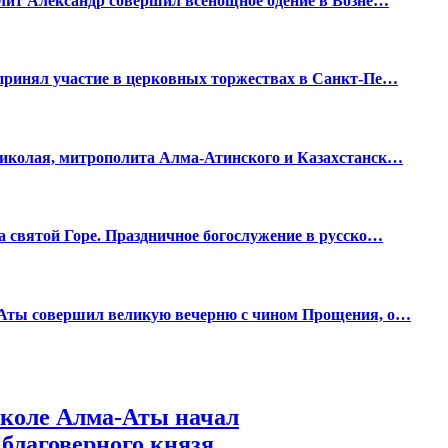
лит Александр совершил всенощное бдение в Возне…
принял участие в церковных торжествах в Санкт-Пе…
иколая, митрополита Алма-Атинского и Казахстанск…
 святой Горе. Праздничное богослужение в русско…
-Аты совершил великую вечерню с чином Прощения, о…
школе Алма-Аты начал
благоверного князя