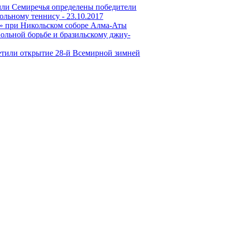
емли Семиречья определены победители
тольному теннису -
23.10.2017
» при Никольском соборе Алма-Аты
ольной борьбе и бразильскому джиу-
етили открытие 28-й Всемирной зимней