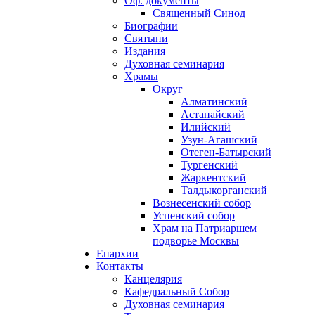
Оф. документы
Священный Синод
Биографии
Святыни
Издания
Духовная семинария
Храмы
Округ
Алматинский
Астанайский
Илийский
Узун-Агашский
Отеген-Батырский
Тургенский
Жаркентский
Талдыкорганский
Вознесенский собор
Успенский собор
Храм на Патриаршем
подворье Москвы
Епархии
Контакты
Канцелярия
Кафедральный Собор
Духовная семинария