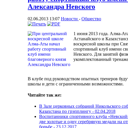
Александра Невского
02.06.2013 13:07
Новости
-
Общество
1 июня 2013 года. Алма-Ат
Астанайского и Казахстанс
воскресной школы при Свят
спортивный клуб имени свя
Невского. Для занятий физк
укомплектованный тренаже
В клубе под руководством опытных тренеров буду
школы и дети с ограниченными возможностями.
Читайте так же:
В Зале церковных собраний Никольского со
Казахстана по грэпплингу -
02.04.2018
Воспитанники спортивного клуба «Невский»
две золотые и одну серебряную медали на о
борьбе -
23.12.2017