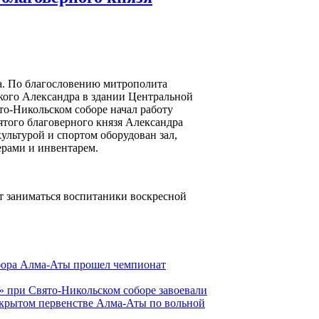
а. По благословению митрополита
кого Александра в здании Центральной
о-Никольском соборе начал работу
того благоверного князя Александра
ультурой и спортом оборудован зал,
рами и инвентарем.
т заниматься воспитаники воскресной
бора Алма-Аты прошел чемпионат
 при Свято-Никольском соборе завоевали
ткрытом первенстве Алма-Аты по вольной