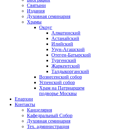
Святыни
Издания
Духовная семинария
Храмы
Округ
Алматинский
Астанайский
Илийский
Узун-Агашский
Отеген-Батырский
Тургенский
Жаркентский
Талдыкорганский
Вознесенский собор
Успенский собор
Храм на Патриаршем
подворье Москвы
Епархии
Контакты
Канцелярия
Кафедральный Собор
Духовная семинария
Тех. администрация