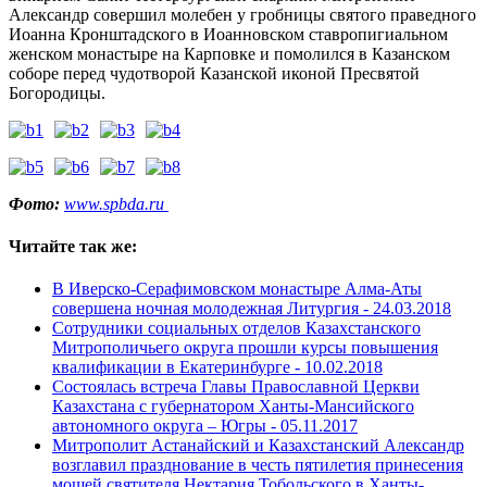
Александр совершил молебен у гробницы святого праведного
Иоанна Кронштадского в Иоанновском ставропигиальном
женском монастыре на Карповке и помолился в Казанском
соборе перед чудотворой Казанской иконой Пресвятой
Богородицы.
Фото:
www.spbda.ru
Читайте так же:
В Иверско-Серафимовском монастыре Алма-Аты
совершена ночная молодежная Литургия -
24.03.2018
Сотрудники социальных отделов Казахстанского
Митрополичьего округа прошли курсы повышения
квалификации в Екатеринбурге -
10.02.2018
Состоялась встреча Главы Православной Церкви
Казахстана с губернатором Ханты-Мансийского
автономного округа – Югры -
05.11.2017
Митрополит Астанайский и Казахстанский Александр
возглавил празднование в честь пятилетия принесения
мощей святителя Нектария Тобольского в Ханты-