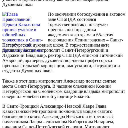
Духовных школ.
По окончании богослужения в актовом
зале СПбПДА состоялся
торжественный акт по случаю
престольного праздника
академического храма и 65-летия
возрождения Ленинградских – Санкт-
Петербургских духовных школ. В торжественном акте
приняли участие митрополит Санкт-Петербургский и
Ладожский Владимир, ректор СПбПДА епископ Гатчинский
Амвросий, архиереи, духовенство, члены профессорско-
преподавательской корпорации, выпускники, сотрудники и
студенты Духовных школ.
Также в этот день митрополит Александр посетил святые
места Санкт-Петербурга. В часовне блаженной Ксении
Петербургской на Смоленском кладбище владыка митрополит
совершил молебен святой угоднице Божией.
В Свято-Троицкой Александро-Невской Лавре Глава
Казахстанской Митрополии поклонился мощам святого
благоверного князя Александра Невского и встретился с
наместником Лавры - епископом Выборгским Назарием,
викарием Санкт-Петербургской епархии. Митрополит