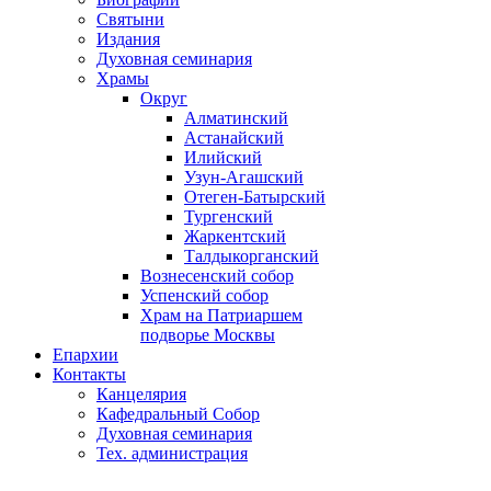
Святыни
Издания
Духовная семинария
Храмы
Округ
Алматинский
Астанайский
Илийский
Узун-Агашский
Отеген-Батырский
Тургенский
Жаркентский
Талдыкорганский
Вознесенский собор
Успенский собор
Храм на Патриаршем
подворье Москвы
Епархии
Контакты
Канцелярия
Кафедральный Собор
Духовная семинария
Тех. администрация