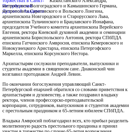
Казахстанского Александра,
митрополита Волгоградского и Камышинского Германа,
митрополита Саратовского и Вольского Лонгина,
архиепископа Новгородского и Старорусского Льва,
архиепископа Тульчинского и Брацлавского Ионафана,
председателя Учебного комитета архиепископа Верейского
Евгения, ректора Киевской духовной академии и семинарии
архиепископа Бориспольского Антония, ректора СПбПДА
епископа Гатчинского Амвросия, епископа Кемеровского и
Новокузнецкого Аристарха, епископа Петергофского
Маркелла, епископа Корсунского Нестора.
Архипастырям сослужили преподаватели, выпускники и
студенты академии в священном сане. Диаконский чин
возглавил протодиакон Андрей Левин.
По окончании богослужения управляющий Санкт-
Петербургской епархией обратился со словами приветствия к
архипастырям и духовенству, а также поздравил владыку
ректора, членов профессорско-преподавательской
корпорации, сотрудников, выпускников и студентов академии
с престольным праздником и 65-летним юбилеем СПбПДА.
Владыка Амвросий поблагодарил всех, кто прибыл разделить
молитвенную радость престольного праздника и принял
участие в торжестве по случаю 65-летия возрождения