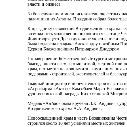
власти и бизнеса.
За богослужением молились жители окрестных на
паломники из Астаны. Праздник собрал более тыс
К празднику освящения Воздвиженского храма в
возможность молитвенно поклониться частице Чес
Животворящего Древа духовное укрепление и под
была подарена владыке Александру покойным Пр
Церкви Блаженнейшим Патриархом Диодором.
По завершении Божественной Литургии митрополи
благодарности всем, кто молитвой, жертвой или 
храм, и отметил церковными знаками внимания – 
подарками - строителей, жертвователей и благоу
Главный инициатор и попечитель строительства н
«Агрофирма «Актык» Камзебаев Марат Есенжелов
удостоен высокой награды Казахстанской Митропо
Медаль «Ал?ыс» была вручена Л.К. Авдиян - супр
Воздвиженского храма А.А. Авдияна.
Новоосвященный храм в честь Воздвижения Честн
строился около 10 лет усилиями местных жителей