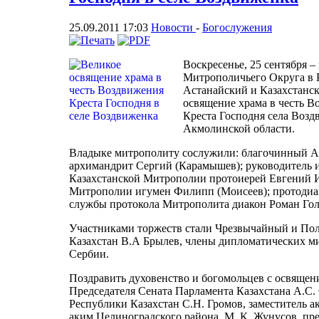
25.09.2011 17:03
Новости
-
Богослужения
Воскресенье, 25 сентября –
Митрополичьего Округа в 
Астанайский и Казахстанс
освящение храма в честь 
Креста Господня села Возд
Акмолинской области.
Владыке митрополиту сослужили: благочинный А
архимандрит Сергий (Карамышев); руководитель 
Казахстанской Митрополии протоиерей Евгений И
Митрополии игумен Филипп (Моисеев); протодиак
службы протокола Митрополита диакон Роман Гол
Участниками торжеств стали Чрезвычайный и По
Казахстан В.А Брылев, члены дипломатических м
Сербии.
Поздравить духовенство и богомольцев с освящен
Председателя Сената Парламента Казахстана А.С.
Республики Казахстан С.Н. Громов, заместитель 
аким Целиноградского района М. К. Жунусов, пре