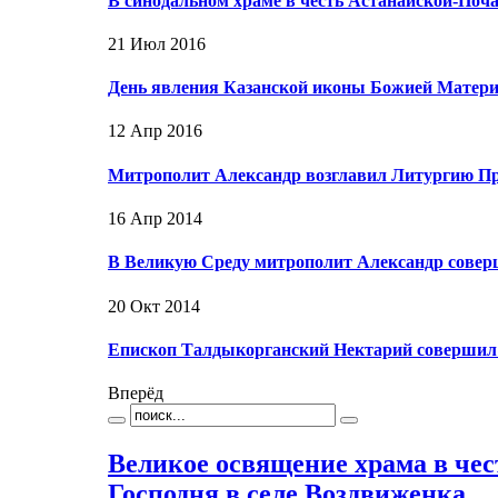
В синодальном храме в честь Астанайской-По
21 Июл 2016
День явления Казанской иконы Божией Матери
12 Апр 2016
Митрополит Александр возглавил Литургию П
16 Апр 2014
В Великую Среду митрополит Александр сове
20 Окт 2014
Епископ Талдыкорганский Нектарий совершил
Вперёд
Великое освящение храма в че
Господня в селе Воздвиженка