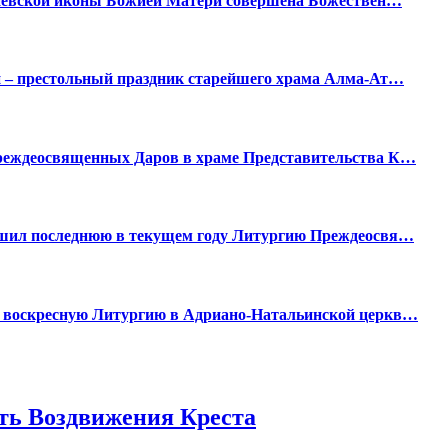
чаевской иконы Божией Матери совершена Божествен…
 – престольный праздник старейшего храма Алма-Ат…
реждеосвященных Даров в храме Представительства К…
ршил последнюю в текущем году Литургию Преждеосвя…
 воскресную Литургию в Адриано-Натальинской церкв…
сть Воздвижения Креста