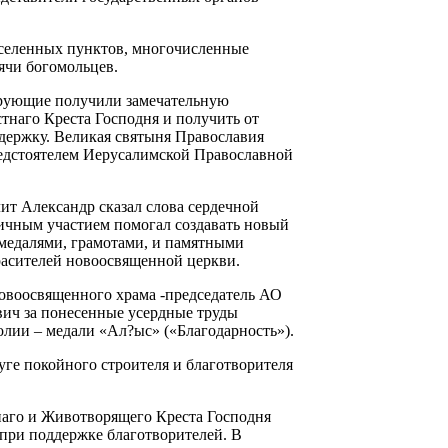
селенных пунктов, многочисленные
ячи богомольцев.
ерующие получили замечательную
тнаго Креста Господня и получить от
держку. Великая святыня Православия
едстоятелем Иерусалимской Православной
т Александр сказал слова сердечной
личным участием помогал создавать новый
медалями, грамотами, и памятными
красителей новоосвященной церкви.
овоосвященного храма -председатель АО
ич за понесенные усердные труды
лии – медали «Ал?ыс» («Благодарность»).
уге покойного строителя и благотворителя
аго и Животворящего Креста Господня
 при поддержке благотворителей. В