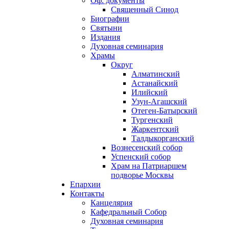
Оф. документы
Священный Синод
Биографии
Святыни
Издания
Духовная семинария
Храмы
Округ
Алматинский
Астанайский
Илийский
Узун-Агашский
Отеген-Батырский
Тургенский
Жаркентский
Талдыкорганский
Вознесенский собор
Успенский собор
Храм на Патриаршем
подворье Москвы
Епархии
Контакты
Канцелярия
Кафедральный Собор
Духовная семинария