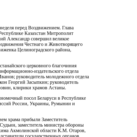
 неделя перед Воздвижением. Глава
Республике Казахстан Митрополит
кий Александр совершил великое
Воздвижения Честнаго и Животворящего
виженка Целиноградского района,
станайского церковного благочиния
информационно-издательского отдела
ванов; руководитель молодежного отдела
он Георгий Засыпкин; руководитель
овин, клирики храмов Астаны.
лномочный посол Беларуси в Республике
иссий России, Украины, Румынии и
ием храма прибыли Заместитель
 Судьин, заместитель министра обороны
акима Акмолинской области К.М. Отаров,
дставители государственных органов